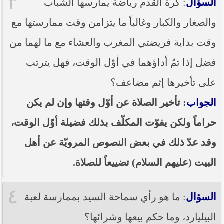
٣
السؤال
: كرة القدم رياضة يمارسها الشباب
والصغار والكبار وغالباً ما يتزامن وقت ممارستها مع
وقت بداية فريضتي المغرب والعشاء مع ما لهما من
فضل إذا تمّ أداؤهما في أوّل الوقت، فهل يترتب
على تأخيرها إثم مضاعف؟
الجواب
: تأخير الصلاة عن أوّل وقتها وإن لم يكن
حراماً ولكن يفوّت المكلّف بذلك فضيلة أوّل الوقت،
وقد عدّ ذلك في بعض النصوص المرويّة عن أهل
البيت (عليهم السلام) تضييعاً للصلاة.
٤
السؤال
: ما هو رأي سماحة السيد بممارسة لعبة
البيليارد، وما حكم بيعها وشرائها؟