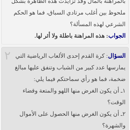
بالمراهنة بالمال وقد تزايدت هذه الظاهرة بشكل
----- تصريح حول الأوضاع الراهنة في العراق
(14/06/2014) -----
ملحوظ بين أغلب مرتادي السباق، فما هو الحكم
ما ورد في خطبة الجمعة لممثل المرجعية الدينية العليا
الشرعي لهذه المسألة؟
في كربلاء المقدسة فضيلة العلاّمة الشيخ عبد المهدي
الكربلائي في (14/ شعبان /1435هـ) الموافق ( 13/6/2014م
) بعد سيطرة (داعش) على مناطق واسعة في محافظتي
الجواب
: هذه المراهنة باطلة ولا أثر لها.
نينوى وصلاح الدين وإعلانها أنها تستهدف بقية
المحافظات
٢
السؤال
: كرة القدم إحدى الألعاب الرياضية التي
بيان صادر من مكتب سماحة السيد السيستاني -دام ظلّه
- في النجف الأشرف حول التطورات الأمنية الأخيرة في
يمارسها عدد كبير من الشباب وتنفق عليها مبالغ
محافظة نينوى
ضخمة، فما هو رأي سماحتكم فيما يلي:
١ـ أن يكون الغرض منها اللهو والمتعة وقضاء
الوقت؟
٢ـ أن يكون الغرض منها الحصول على الأموال
والشهرة؟