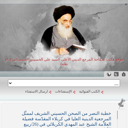
موقع مكتب سماحة المرجع الديني الأعلى السيد علي الحسيني السيستاني (دام
ظله)
الكتب الفتوائية
الإستفتاءات
ارسال الاستفتاء
خطبة النصر من الصحن الحسيني الشريف لممثّل
المرجعية الدينية العليا في كربلاء المقدّسة فضيلة
العلاّمة الشيخ عبد المهدي الكربلائي في (26/ربيع