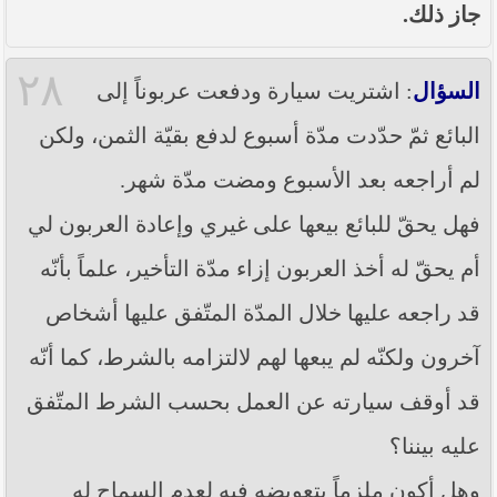
جاز ذلك.
٢٨
السؤال
: اشتريت سيارة ودفعت عربوناً إلى
البائع ثمّ حدّدت مدّة أسبوع لدفع بقيّة الثمن، ولكن
لم أراجعه بعد الأسبوع ومضت مدّة شهر.
فهل يحقّ للبائع بيعها على غيري وإعادة العربون لي
أم يحقّ له أخذ العربون إزاء مدّة التأخير، علماً بأنّه
قد راجعه عليها خلال المدّة المتّفق عليها أشخاص
آخرون ولكنّه لم يبعها لهم لالتزامه بالشرط، كما أنّه
قد أوقف سيارته عن العمل بحسب الشرط المتّفق
عليه بيننا؟
وهل أكون ملزماً بتعويضه فيه لعدم السماح له