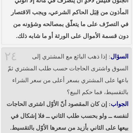
الجنون فليس لأحدٍ أن يتصرّف في ماله إلّا الولي
المأذون من قِبَل الحاكم الشرعي، ويجب الاقتصار
في التصرّف على ما يتعلّق بمصالحه وشؤونه من
دون قسمة الأموال على الورثة أو ما شابه ذلك.
٢٤
السؤال
: إذا ذهب البائع مع المشتري إلى
السوق واشترى الحاجات حسب طلب المشتري ثمّ
باعها على المشتري بسعر أعلى من سعر الشراء
بالتقسيط، فما حكم البيع؟
الجواب
: إن كان المقصود أنّ الأوّل اشترى الحاجات
لنفسه ــ ولو بحسب طلب الثاني ــ فلا إشكال في
بيعها على الثاني بأزيد من سعرها الأوّل بالتقسيط.