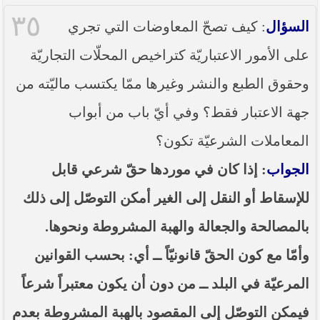
٣٥
السؤال
: كيف تصحّ المعاوضات التي تجري
على الأمور الاعتباريّة كتراخيص المحلّات التجاريّة
وحقوق الطبع والنشر وغيرها ممّا يكتسب ماليّته من
جهة الاعتبار فقط؟ وفي أيّ باب من أبواب
المعاملات الشرعيّة تكون؟
الجواب
: إذا كان في موردها حقّ شرعي قابل
للإسقاط أو النقل إلى الغير أمكن التوصّل إلى ذلك
بالمصالحة والجعالة والهبة المشروطة ونحوها.
وأمّا مع كون الحقّ قانونيّاً ــ أي: بحسب القوانين
المرعيّة في البلد ــ من دون أن يكون معتبراً شرعاً
فيمكن التوصّل إلى المقصود بالهبة المشروطة بعدم