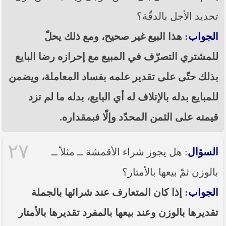
تحديد الأجل بالدقّة؟
الجواب
: هذا البيع غير صحيح، ومع ذلك يحلّ
للمشتري التصرّف في المبيع مع إحرازه رضا البايع
بذلك حتّى على تقدير علمه بفساد المعاملة، ويضمن
للمبايع بدله بالإتلاف له أي البايع، بدله ما لم تزد
قيمته على الثمن المحدّد وإلّا فبمقداره.
٢٧
السؤال
: هل يجوز شراء الأقمشة ــ مثلاً ــ
بالوزن ثمّ بيعها بالأمتار؟
الجواب
: إذا كان المتعارف عند شرائها بالجملة
تقديرها بالوزن وعند بيعها بالمفرد تقديرها بالأمتار