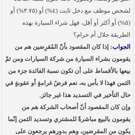
لشخص موظف مع دخل ثابت (٤%) أو (٣.٧٥%) أو
(٥%) أو أكثر أو أقل، فهل شراء السيارة بهذه
الطريقة حلال أم حرام؟
الجواب
: إذا كان المقصود بأنّ المُقرِضين هم من
يقومون بشراء السيارة من شركة السيارات ومن ثمّ
بيعها بالأقساط على أن تكون نسبة الفائدة جزء من
الثمن فهذا لا بأس به، نعم فرضُ غرامةٍ أو عقوبةٍ في
حال التأخير في التسديد هذا غير جائز.
وإن كان المقصود أنّ أصحاب الشركة هم من
يقومون بالبيع مباشرةً للمشتري وتسديد الثمن إنّما
يكون من المقرضين، وهم بدورهم يرجعون على