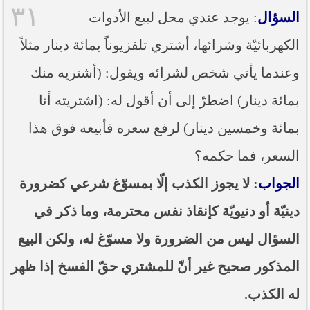
٣١
السؤال
: يوجد عندي محل لبيع الأدوات
الكهربائيّة وشرائها، أشتري تلفزيوناً بمائة دينار مثلاً
وعندما يأتي شخص لشرائه ويقول: (أشتريه منك
بمائة دينار) اضطرّ إلى أن أقول له: (اشتريته أنا
بمائة وخمسين دينار) لرفع سعره فأبيعه فوق هذا
السعر، فما حكمه؟
الجواب
: لا يجوز الكذب إلّا بمسوّغ شرعي كضرورة
دينيّة أو دنيويّة كإنقاذ نفس محترمة، وما ذكر في
السؤال ليس من الضرورة ولا مسوّغ له، ولكن البيع
المذكور صحيح غير أنّ للمشتري حقّ الفسخ إذا ظهر
له الكذب.