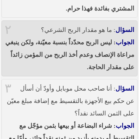
المشتري بفائدة فهذا حرام.
٢
السؤال
: ما هو مقدار الربح الشرعي؟
الجواب
: ليس الربح محدّداً بنسبة معيّنة، ولكن ينبغي
مراعاة الإنصاف وعدم أخذ الربح من المؤمن زائداً
على مقدار الحاجة.
٣
السؤال
: أنا صاحب محل موبايل وأودّ أن أسأل
عن حكم بيع الأجهزة بالتقسيط مع إضافة مبلغ معيّن
على الثمن السائد نقداً؟
الجواب
: شراء البضاعة أو بيعها بثمن مؤجّل مع
التقسيط أو بدونه بأزيد من ثمنه نقداً جائز، وأمّا مع