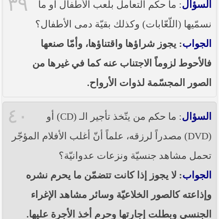
٣٩
السؤال
: ما حكم التعامل بلعب الأطفال أو ما
نسمّيها (اللّعّابات) وكذلك بقيّة دمى الأطفال؟
الجواب
: يجوز شراؤها واقتناؤها، وأمّا صنعها
فالأحوط لزوماً الاجتناب عنه كما في غيرها من
الصور المجسّمة لذوات الأرواح.
٤٠
السؤال
: ما حكم من يتّخذ تأجير الـ (CD) أو
(DVD) مصدراً لرزقه، علماً أنّ أغلب الأفلام المؤجّر
تحمل مشاهد جنسيّة ونزعات عدوانيّة؟
الجواب
: لا يجوز إذا كانت تتضمّن ما يحرم نشره
وإذاعته كالصور الخلاعيّة وسائر مشاهد الإغراء
الجنسي وبطلت إجارتها وحرم أخذ الأجرة عليها.