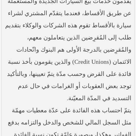
يقدّمون خدمات بيع السيارات الجديدة والمستعملة
----- تصريح حول الأوضاع الراهنة في العراق
(14/06/2014) -----
عن طريق الأقساط، فعندما يتقدّم المشتري لشراء
ما ورد في خطبة الجمعة لممثل المرجعية الدينية العليا
سيارة بالأقساط تقوم هذه الشركات والوكلاء بتقديم
في كربلاء المقدسة فضيلة العلاّمة الشيخ عبد المهدي
الكربلائي في (14/ شعبان /1435هـ) الموافق ( 13/6/2014م
) بعد سيطرة (داعش) على مناطق واسعة في محافظتي
طلب إلى المُقرِضين الذين يتعاملون معهم،
نينوى وصلاح الدين وإعلانها أنها تستهدف بقية
المحافظات
والمُقرِضين بالدرجة الأولى هم البنوك واتّحادات
بيان صادر من مكتب سماحة السيد السيستاني -دام ظلّه
الائتمان (Credit Unions) والذين يقومون بأخذ نسبة
- في النجف الأشرف حول التطورات الأمنية الأخيرة في
محافظة نينوى
فائدة على القرض وحسب مدّة يتمّ تعيينها، وبالتأكيد
توجد بعض العقوبات أو الغرامات في حال عدم
التسديد في المدّة المعيّنة.
يتمّ احتساب هذه الفائدة على عدّة معطيات مهمّة
مثل السجل المالي للشخص والدخل والتزامه بدفع
الفواتير وهكذا، وبصورة عامّة تكون نسبة الفائدة