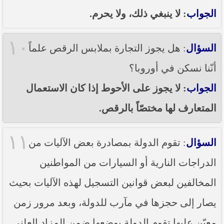
الجواب
: لا ينبغي ذلك، ولا يحرم.
١٠
السؤال
: هل يجوز التجارة بملابس الرقص علماً
أنّنا نسكن في أوروبا؟
الجواب
: لا يجوز على الأحوط إذا كان الاستعمال
المتعارف لها مختصّاً بالرقص.
١١
السؤال
: تقوم الدولة بمصادرة بعض الآليات من
الدراجات النارية أو السيارات من المواطنين
المخالفين لبعض قوانين التسجيل لهذه الآليات بحيث
يصار إلى حجزها في مآرب للدولة، وبعد مرور زمن
معيّن عليها تقوم الدولة بوضعها ضمن المزاد العلني