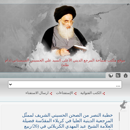
موقع مكتب سماحة المرجع الديني الأعلى السيد علي الحسيني السيستاني (دام
ظله)
الكتب الفتوائية
الإستفتاءات
ارسال الاستفتاء
خطبة النصر من الصحن الحسيني الشريف لممثّل
المرجعية الدينية العليا في كربلاء المقدّسة فضيلة
العلاّمة الشيخ عبد المهدي الكربلائي في (26/ربيع