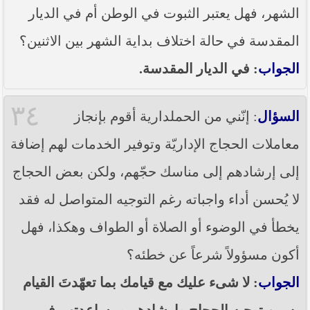
الشهر، فهل يعتبر الثبوت في الوطن أم في الديار
المقدسة في حالة اختلاف بداية الشهر بين الاثنين؟
الجواب
: في الديار المقدسة.
٣٤
السؤال
: إنّني من الحملدارية أقوم بإنجاز
معاملات الحجاج الإداريّة وتوفير الخدمات لهم إضافة
إلى إرشادهم إلى مناسك حجّهم، ولكن بعض الحجاج
لا يُحسن أداء واجباته رغم التوجيه المتواصل له فقد
يخطأ في الوضوء أو الصلاة أو الطواف وهكذا، فهل
أكون مسؤولاً شرعاً عن خطئه؟
الجواب
: لا شىء عليك مع قيامك بما تعهّدتَ القيام
به من توجيه الحجاج وإرشادهم ومساعدتهم في