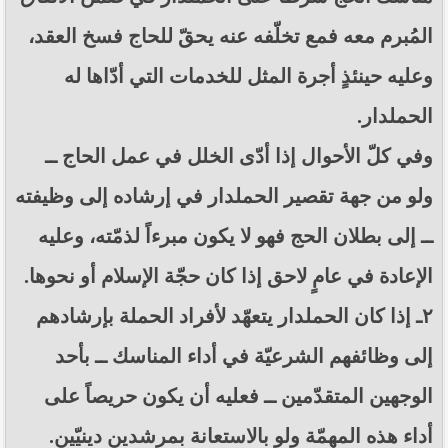
المُبرم معه فمع تخلّفه عنه يحقّ للحاج فسخ العقد،
وعليه حينئذٍ أجرة المثل للخدمات التي أدّاها له
الحملدار.
وفي كلّ الأحوال إذا أدّى الخلل في عمل الحاج ــ
ولو من جهة تقصير الحملدار في إرشاده إلى وظيفته
ــ إلى بطلان الحج فهو لا يكون مبرءاً لذمّته، وعليه
الإعادة في عامٍ لاحق إذا كان حجّة الإسلام أو نحوها.
٢ـ إذا كان الحملدار يتعهّد لأفراد الحملة بإرشادهم
إلى وظائفهم الشرعيّة في أداء المناسك ــ بأحد
الوجهين المتقدّمين ــ فعليه أن يكون حريصاً على
أداء هذه المهمّة ولو بالاستعانة بمرشدين دينيّين.