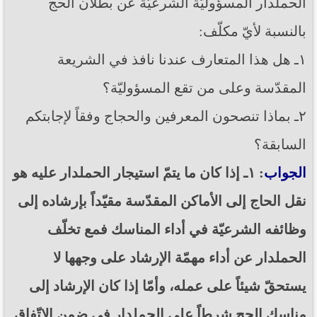
الحملدار المسؤوليّة الشرعيّة عن بطلان الحج
بالنسبة لأيّ مكلّف:
١ـ هل هذا المتعارف عندنا نافذ في الشريعة
المقدّسة وعلى من تقع المسؤوليّة؟
٢ـ بماذا تنصحون المعرفين والحجاج وفقاً لإجابتكم
السابقة؟
الجواب
: ١ـ إذا كان ما يتمّ استيجار الحملدار عليه هو
نقل الحاج إلى الأماكن المقدّسة مقيّداً بإرشاده إلى
وظائفه الشرعيّة في أداء المناسك فمع تخلّف
الحملدار عن أداء مهمّة الإرشاد على وجهها لا
يستحقّ شيئاً على عمله، وأمّا إذا كان الإرشاد إلى
مناسك الحج شرطاً على الحملدار في ضمن الاتّفاق