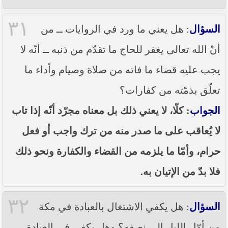
٣١
السؤال
: هل يعني ما ورد في الروايات ــ من
أنّ الله تعالى يغفر للحاج ما تقدّم من ذنبه ــ أنّه لا
يجب عليه قضاء ما فاته من صلاة وصيام وأداء ما
تعلّق بذمّته من كفارات؟
الجواب
: كلّا، لا يعني ذلك بل معناه مجرّد أنّه إذا تاب
لا يُعاقب على ما صدر منه من ترك واجب أو فعل
حرام، وأمّا ما يلزمه من القضاء والكفارة ونحو ذلك
فلا بدّ من الإتيان به.
٣٢
السؤال
: هل يكفي الاشتغال بالعبادة في مكة
من أوّل الليل إلى نصفه؟ وهل يكفي في العبادة