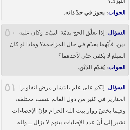
التبرّك؟
الجواب
: يجوز في حدّ ذاته.
٥٠
السؤال
: إذا تعلّق الحج بذمّة الميّت وكان عليه
دَين، فأيّهما يقدّم في حال المزاحمة؟ وماذا لو كان
المبلغ لا يكفي حتّى لأحدهما؟
الجواب
: يُقدّم الدَيْن.
٥١
السؤال
: إنّكم على علم بانتشار مرض انفلونزا
الخنازير في كثير من دول العالم بنسب مختلفة،
وفيما يخصّ زوار بيت الله الحرام فإنّ الإحصاءات
تشير إلى أنّ عدد الإصابات بينهم لا يزال ــ ولله