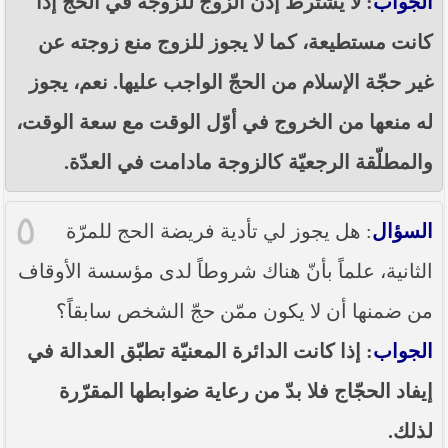
الجواب
: لا يشترط إذن الزوج للزوجة في الحجّ إذا
كانت مستطيعة، كما لا يجوز للزوج منع زوجته عن
غير حجّة الإسلام من الحجّ الواجب عليها. نعم، يجوز
له منعها من الخروج في أوّل الوقت مع سعة الوقت،
والمطلّقة الرجعيّة كالزوجة مادامت في العدّة.
٥
السؤال
: هل يجوز لي تأدية فريضة الحج للمرّة
الثانية، علماً بأنّ هناك شروطاً لدى مؤسسة الأوقاف
من ضمنها أن لا يكون ممّن حجّ الشخص سابقاً؟
الجواب
: إذا كانت الدائرة المعنيّة تطبّق العدالة في
إيفاد الحجّاج فلا بدّ من رعاية ضوابطها المقرّرة
لذلك.