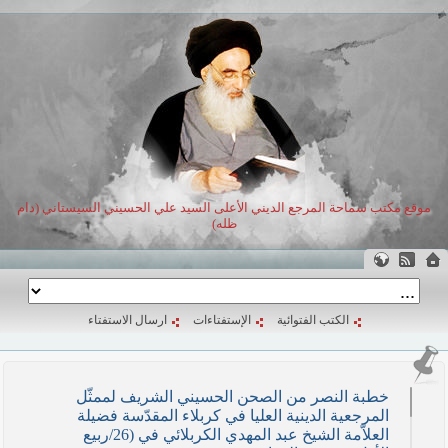
موقع مكتب سماحة المرجع الديني الأعلى السيد علي الحسيني السيستاني (دام
ظله)
الكتب الفتوائية
الإستفتاءات
ارسال الاستفتاء
خطبة النصر من الصحن الحسيني الشريف لممثّل
المرجعية الدينية العليا في كربلاء المقدّسة فضيلة
العلاّمة الشيخ عبد المهدي الكربلائي في (26/ربيع