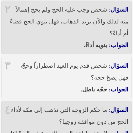
----- تصريح حول الأوضاع الراهنة في العراق
٢
(14/06/2014) -----
السؤال
: شخص وجب عليه الحج ولم يحج إهمالاً
ما ورد في خطبة الجمعة لممثل المرجعية الدينية العليا
منه لذلك والآن يريد الذهاب، فهل ينوي الحج قضاءً
في كربلاء المقدسة فضيلة العلاّمة الشيخ عبد المهدي
الكربلائي في (14/ شعبان /1435هـ) الموافق ( 13/6/2014م
أم أداءً؟
) بعد سيطرة (داعش) على مناطق واسعة في محافظتي
نينوى وصلاح الدين وإعلانها أنها تستهدف بقية
الجواب
: ينويه أداءً.
المحافظات
بيان صادر من مكتب سماحة السيد السيستاني -دام ظلّه
٣
- في النجف الأشرف حول التطورات الأمنية الأخيرة في
السؤال
: شخص قدم يوم العيد اضطراراً وحجّ،
محافظة نينوى
فهل يصحّ حجه؟
الجواب
: حجّه باطل.
٤
السؤال
: ما حكم الزوجة التي تذهب إلى مكة لأداء
الحج من دون موافقة زوجها؟