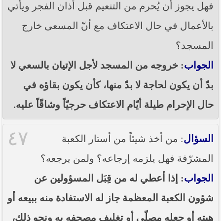
فهل يجوز أن يُحرم من التنعيم قبل أذان الفجر ويأتي
بالأعمال في حال الاعتكاف مع أنّ المسعى خارج
المسجد؟
الجواب
: خروجه من المسجد لأجل الإتيان بالسعي لا
بدّ أن يكون لحاجة لا بدّ منها، كأن يكون بقاؤه في
حال الإحرام طيلة أيّام الاعتكاف حرجيّاً وشاقّاً عليه.
٤٧
السؤال
: من أخذ شيئاً من أستار الكعبة
المشرّفة فهل يلزمه إرجاعه؟ ولمن يرجعه؟
الجواب
: إذا أعطي له من قِبَل المسؤولين عن
شؤون الكعبة المعظمة جاز له الاستفادة منه ببيعه أو
هبته أو جعله مصلّى أو تغليف مصحفه به ونحو ذلك،