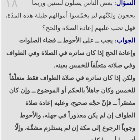
١٨
السؤال
: بعض الناس يصلّون لسنين وربما
يحجون ولكنّهم لم يخمّسوا أموالهم طيلة هذه المدّة،
فهل تجب عليهم إعادة الصلاة والحج؟
الجواب
: يجب ــ على الأحوط ــ قضاء الصلوات
وإعادة الحج إذا كان ساتره في الصلاة وفي الطواف
وفي صلاته متعلّقاً للخمس بعينه.
ولكن إذا كان ساتره في صلاة الطواف فقط متعلّقاً
للخمس وكان جاهلاً بالحكم أو الموضوع ــ وإن كان
مقصّراً ــ فإنّ حجّه صحيح، وعليه إعادة صلاة
الطواف إن لم يكن معذوراً في جهله، والأحوط
وجوباً الرجوع إلى مكة إن لم يستلزم مشقّة، وإلّا