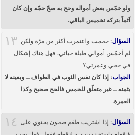
ولو خمّس بعض أمواله وحج به صحّ حجّه وإن كان
آثماً بتركه تخميس الباقي.
١٣
السؤال
: حججت واعتمرت أكثر من مرّة ولكن
لم أخمّس أموالي طيلة حياتي، فهل هناك إشكال
في حجي وعمرتي؟
الجواب
: إذا كان نفس الثوب في الطواف ــ وبعينه لا
بثمنه ــ غير متعلّق للخمس فالحج صحيح وكذا
العمرة.
١٤
السؤال
: إذا اشتريت طقم صحون يحتوي على
٨ قطع واستخدمت منه ٤ قطع فقط ، فهل يجب