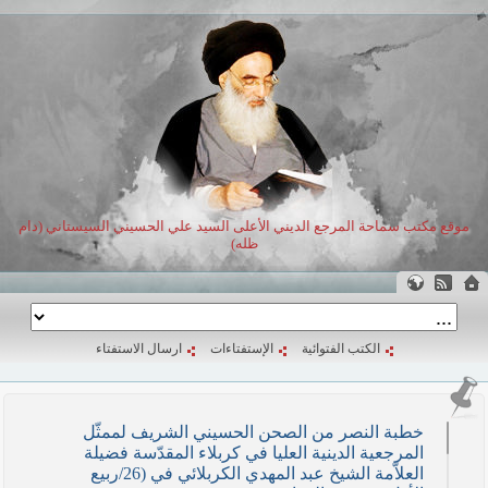
موقع مكتب سماحة المرجع الديني الأعلى السيد علي الحسيني السيستاني (دام
ظله)
الكتب الفتوائية
الإستفتاءات
ارسال الاستفتاء
خطبة النصر من الصحن الحسيني الشريف لممثّل
المرجعية الدينية العليا في كربلاء المقدّسة فضيلة
العلاّمة الشيخ عبد المهدي الكربلائي في (26/ربيع