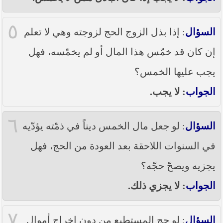
٥
السؤال
: إذا بذل الزوج الحج لزوجته وهي لا تعلم
إن كان قد خمّس هذا المال أو لم يخمّسه، فهل
يجب عليها الخمس؟
الجواب
: لا يجب.
٦
السؤال
: لو جعل مال الخمس ديناً في ذمّته يؤدّيه
في السنوات اللاحقة بعد العودة من الحج، فهل
يجزيه ويصحّ حجّه؟
الجواب
: لا يجزي ذلك.
٧
السؤال
: لو حج المستطيع من دون إخراج أموال