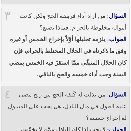
٣
السؤال
: من أراد أداء فريضة الحج ولكن كانت
أمواله مخلوطة بالحرام، فماذا يصنع؟
الجواب
: يلزمه تحليلها أوّلاً بإخراج الخمس أو غيره
وفق ما ذكرناه في الحلال المختلط بالحرام، فإن
كان الحلال المتبقّى ممّا استقرّ فيه الخمس بمضي
السنة وجب أداء خمسه والحج بالباقي.
٤
السؤال
: من بذلت له كُلفة الحج من ربح مضى
عليه الحول في مال الباذل، هل يجب على المبذول
له إخراج خمسه؟
الجواب
: لا يجب إذا كان الباذل ممّن لا يخمّس.