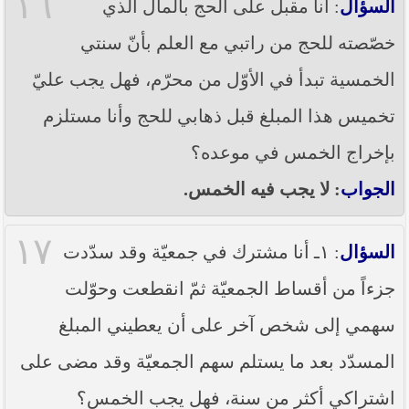
١٦
السؤال
: أنا مقبل على الحج بالمال الذي
خصّصته للحج من راتبي مع العلم بأنّ سنتي
الخمسية تبدأ في الأوّل من محرّم، فهل يجب عليّ
تخميس هذا المبلغ قبل ذهابي للحج وأنا مستلزم
بإخراج الخمس في موعده؟
الجواب
: لا يجب فيه الخمس.
١٧
السؤال
: ١ـ أنا مشترك في جمعيّة وقد سدّدت
جزءاً من أقساط الجمعيّة ثمّ انقطعت وحوّلت
سهمي إلى شخص آخر على أن يعطيني المبلغ
المسدّد بعد ما يستلم سهم الجمعيّة وقد مضى على
اشتراكي أكثر من سنة، فهل يجب الخمس؟