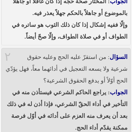
الجواب
: المختار صحّة حجّه إذا كان غافلاً أو جاهلاً
----- تصريح حول الأوضاع الراهنة في العراق
(14/06/2014) -----
بالموضوع أو جاهلاً بالحكم جهلاً يعذر فيه.
ما ورد في خطبة الجمعة لممثل المرجعية الدينية العليا
وإلّا ففيه إشكال إذا كان ذلك الثوب هو ساتره في
في كربلاء المقدسة فضيلة العلاّمة الشيخ عبد المهدي
الكربلائي في (14/ شعبان /1435هـ) الموافق ( 13/6/2014م
) بعد سيطرة (داعش) على مناطق واسعة في محافظتي
الطواف أو في صلاة الطواف، وإلّا صحّ أيضاً.
نينوى وصلاح الدين وإعلانها أنها تستهدف بقية
المحافظات
٢
السؤال
: من استقرّ عليه الحج وعليه حقوق
بيان صادر من مكتب سماحة السيد السيستاني -دام ظلّه
- في النجف الأشرف حول التطورات الأمنية الأخيرة في
شرعية ولا يسعه التعجيل في أدائهما معاً، فهل يؤدّي
محافظة نينوى
الحج أوّلاً أو يدفع الحقوق الشرعية؟
الجواب
: يراجع الحاكم الشرعي فيستأذن منه في
التأخير في أداء الحقّ الشرعي، فإذا أذن له في ذلك
بعد أن يعرف منه العزم على أدائه في أوّل فرصة
ممكنة يقدّم أداء الحج.