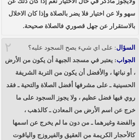
ولايجوز ماذكر في حال الاختيار نعم إذا كان ذلك عن
----- تصريح حول الأوضاع الراهنة في العراق
(14/06/2014) -----
سهو ولا عن اختيار فلا يضر بالصلاة وإذا كان الاخلال
ما ورد في خطبة الجمعة لممثل المرجعية الدينية العليا
بالاستقرار عن جهل قصوري فالصلاة صحيحة.
في كربلاء المقدسة فضيلة العلاّمة الشيخ عبد المهدي
الكربلائي في (14/ شعبان /1435هـ) الموافق ( 13/6/2014م
) بعد سيطرة (داعش) على مناطق واسعة في محافظتي
٢
نينوى وصلاح الدين وإعلانها أنها تستهدف بقية
السؤال
: على اي شيء يصح السجود عليه؟
المحافظات
الجواب
: يعتبر في مسجد الجبهة أن يكون من الأرض
بيان صادر من مكتب سماحة السيد السيستاني -دام ظلّه
- في النجف الأشرف حول التطورات الأمنية الأخيرة في
، أو نباتها ، والأفضل أن يكون من التربة الشريفة
محافظة نينوى
الحسينية ـ على مشرفها أفضل الصلاة والتحية ـ فقد
روي فيها فضل عظيم ، ولا يجوز السجود على ما
خرج عن اسم الأرض من المعادن ـ كالذهب ،
والفضة وغيرهما ـ من دون ما لم يخرج عن اسمها
كالأحجار الكريمة من العقيق والفيروزج والياقوت