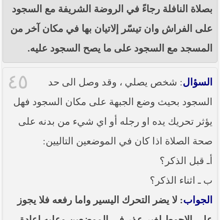
بصلاة النافلة رجاءً في الروضة الشريفة مع السجود
على الفراش وان تيسّر إلاتيان بها في مكان آخر من
المسجد مع السجود على ما يصح السجود عليه.
٤٥
السؤال
: شخص يصلي ، وقد وصل الى حد
السجود بحيث وضع الجبهة على مكان السجود فهل
يؤثر تحريك يده او رجله أو اي شيء من بدنه على
صحة الصلاة اذا كان في الموضعين التاليين:
أـ قبل الذكر؟
ب ـ اثناء الذكر؟
الجواب
: لا يضر التحرك اليسير واما رفعه فلا يجوز
على الاحوط لغير عذر في الموضعين وعليه اعادة