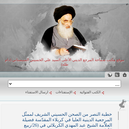
موقع مكتب سماحة المرجع الديني الأعلى السيد علي الحسيني السيستاني (دام
ظله)
الكتب الفتوائية
الإستفتاءات
ارسال الاستفتاء
خطبة النصر من الصحن الحسيني الشريف لممثّل
المرجعية الدينية العليا في كربلاء المقدّسة فضيلة
العلاّمة الشيخ عبد المهدي الكربلائي في (26/ربيع