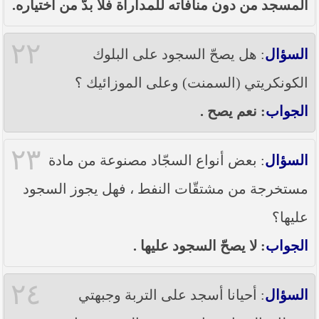
المسجد من دون منافاته للمداراة فلا بدّ من اختياره.
٢٢
السؤال
: هل يصحّ السجود على البلوك
الكونكريتي (السمنت) وعلى الموزائيك ؟
الجواب
: نعم يصح .
٢٣
السؤال
: بعض أنواع السجّاد مصنوعة من مادة
مستخرجة من مشتقّات النفط ، فهل يجوز السجود
عليها؟
الجواب
: لا يصحّ السجود عليها .
٢٤
السؤال
: أحيانا أسجد على التربة وجبهتي