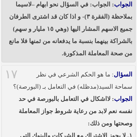
الجواب
: الجواب: في السؤال نحو ابهام –لاسيما
بملاحظة (الفقرة ٣)- و اذا كان قد اشترى الطرفان
جميع الاسهم المشار اليها (وهي ١٥ مليار و سهم)
بالشراكة بينهما بنسبة ما يدفعانه من ثمنها فلا مانع
من صحة المعاملة المذكورة.
١٧
السؤال
: ما هو الحكم الشرعي في نظر
سماحة السيد(مدظله) في التعامل بـ (البورصة)؟
الجواب
: لااشكال في التعامل بالبورصة في حد
نفسه نعم لابد من رعاية شروط جواز المعاملة
وصحتها ومن ذلك:
١ـ لا يجوز الاشتراك مع الشركات والبنوك التي