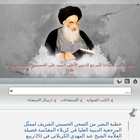
موقع مكتب سماحة المرجع الديني الأعلى السيد علي الحسيني السيستاني (دام
ظله)
الكتب الفتوائية
الإستفتاءات
ارسال الاستفتاء
خطبة النصر من الصحن الحسيني الشريف لممثّل
المرجعية الدينية العليا في كربلاء المقدّسة فضيلة
العلاّمة الشيخ عبد المهدي الكربلائي في (26/ربيع