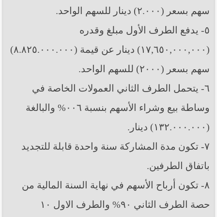
سهم بسعر (٢.٠٠٠) دينار للسهم الواحد.
٥- يدفع الطرف الأول مبلغ وقدره
(١٧,٦٥٠,٠٠٠,٠٠٠) دينار عن قيمة (٨.٨٢٥.٠٠٠.٠٠٠)
سهم بسعر (٢٠٠٠) للسهم الواحد.
٦- يتحمل الطرف الثاني العمولات الخاصة في
وساطة بيع وشراء الأسهم بنسبة ٠٠٦% والبالغة
(١٣٢.٠٠٠.٠٠٠) دينار.
٧- تكون مدة المشاركة سنة واحدة قابلة للتجديد
باتفاق الطرفين.
٨- تكون أرباح الأسهم في نهاية السنة المالية من
حصة الطرف الثاني ٩٠% والطرف الاول ١٠