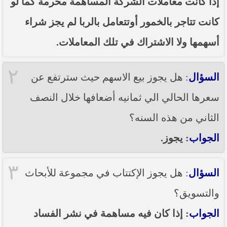
إذا كانت معاملات الشركة المساهمة محرمة كما لو
----- تصريح حول الأوضاع الراهنة في العراق
(14/06/2014) -----
كانت تتاجر بالخمور أوتتعامل بالربا لم يجز شراء
ما ورد في خطبة الجمعة لممثل المرجعية الدينية العليا
أسهمها ولا الاشتراك في تلك المعاملات.
في كربلاء المقدسة فضيلة العلاّمة الشيخ عبد المهدي
الكربلائي في (14/ شعبان /1435هـ) الموافق ( 13/6/2014م
) بعد سيطرة (داعش) على مناطق واسعة في محافظتي
٢
نينوى وصلاح الدين وإعلانها أنها تستهدف بقية
السؤال
: هل يجوز بيع الاسهم حيث سترتفع عن
المحافظات
سعرها الحالي الي ثمانيه أضعافها خلال النصف
بيان صادر من مكتب سماحة السيد السيستاني -دام ظلّه
- في النجف الأشرف حول التطورات الأمنية الأخيرة في
الثاني من هذه السنه؟
محافظة نينوى
الجواب
: يجوز.
٣
السؤال
: هل يجوز الإكتتاب في مجموعة للأبحاث
والتسويق؟
الجواب
: إذا كان فيه مساهمة في نشر الفساد