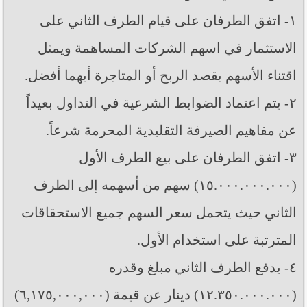
١- اتفق الطرفان على قيام الطرف الثاني على
الاستثمار في اسهم الشركات المساهمة ويمثل
اقتناء الأسهم بقصد الربح أو المتاجرة أيهما أفضل.
٢- يتم اعتماد الضوابط الشرعية في التداول بعيداً
عن مفاهيم الصيرفة التقليدية المحرمة شرعاً.
٣- اتفق الطرفان على بيع الطرف الأول
(١٥.٠٠٠.٠٠٠.٠٠٠) سهم من أسهمه إلى الطرف
الثاني حيث يتحمل سعر السهم جميع الاستحقاقات
المترتبة على استخدام الأول.
٤- يدفع الطرف الثاني مبلغ وقدره
(١٢.٣٥٠.٠٠٠.٠٠٠) دينار عن قيمة (٦,١٧٥,٠٠٠,٠٠٠)