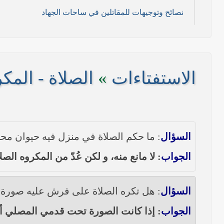
نصائح وتوجيهات للمقاتلين في ساحات الجهاد
11/ تموز/2014م )
2014م)
الاستفتاءات
»
الصلاة - المك
/ 2014 م)
----- تصريح حول الأوضاع الراهنة في العراق (14/06/2014) -----
السؤال
: ما حكم الصلاة في منزل فيه حيوان مح
على مناطق واسعة في محافظتي نينوى وصلاح الدين وإعلان
الجواب
: لا مانع منه، و لكن عُدّ من المكروه الص
بيان صادر من مكتب سماحة السيد السيستاني -دام ظلّه -
السؤال
: هل تكره الصلاة على فرش عليه صورة 
الجواب
: إذا كانت الصورة تحت قدمي المصلي أو