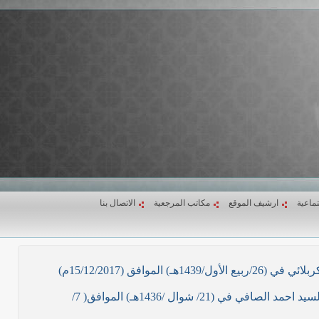
تماعية
ارشيف الموقع
مكاتب المرجعية
الاتصال بنا
ق (15/12/2017م)
نص ما ورد بشأن الأوضاع الراهنة في العراق في خطبة الجمعة لممثل المرجعية الدينية العليا في كربلاء المقدسة فضيلة العلاّمة السيد احمد الصافي في (21/ شوال /1436هـ) الموافق( 7/