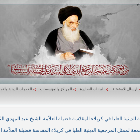
ارسال الاستفتاء
البيانات الصادرة
المراكز والمؤسسات
الخدمات الدينية والاج
لاء المقدّسة فضيلة العلاّمة الشيخ عبد المهدي الكربلائي في (26/ربيع الأول/1439هـ) المواف