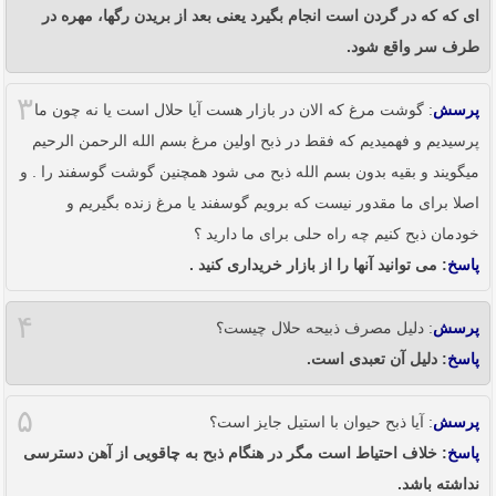
ای که که در گردن است انجام بگیرد یعنی بعد از بریدن رگها، مهره در
طرف سر واقع شود.
۳
پرسش
: گوشت مرغ که الان در بازار هست آیا حلال است یا نه چون ما
پرسیدیم و فهمیدیم که فقط در ذبح اولین مرغ بسم الله الرحمن الرحیم
میگویند و بقیه بدون بسم الله ذبح می شود همچنین گوشت گوسفند را . و
اصلا برای ما مقدور نیست که برویم گوسفند یا مرغ زنده بگیریم و
خودمان ذبح کنیم چه راه حلی برای ما دارید ؟
پاسخ
: می توانید آنها را از بازار خریداری کنید .
۴
پرسش
: دلیل مصرف ذبیحه حلال چیست؟
پاسخ
: دلیل آن تعبدی است.
۵
پرسش
: آیا ذبح حیوان با استیل جایز است؟
پاسخ
: خلاف احتیاط است مگر در هنگام ذبح به چاقویی از آهن دسترسی
نداشته باشد.