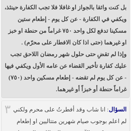
بل كنت واثقا بالجواز او غافلا فلا تجب الكفارة حينئذ،
ويكفي في الكفارة - عن كل يوم - إطعام ستين
مسكينا تدفع لكل واحد ٧٥٠ غراماً من حنطة او خبز
او غيرهما (حتى اذا كان الافطار على محرّم) .
وإذا لم تقضِ حتى حلول شهر رمضان اللاحق تجب
عليك كفارة تأخير القضاء عن عامه الأول ويكفي فيها
- عن كل يوم لم تقضه - إطعام مسكين واحد (٧٥٠)
غراماً حنطة أو خبزاً أو غيرهما.
٣
السؤال
: انا شاب وقد أفطرتُ على محرم ولكني
لم اعلم بوجوب صيام شهرين متتاليين او إطعام