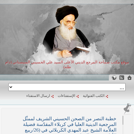
موقع مكتب سماحة المرجع الديني الأعلى السيد علي الحسيني السيستاني (دام
ظله)
الكتب الفتوائية
الإستفتاءات
ارسال الاستفتاء
خطبة النصر من الصحن الحسيني الشريف لممثّل
المرجعية الدينية العليا في كربلاء المقدّسة فضيلة
العلاّمة الشيخ عبد المهدي الكربلائي في (26/ربيع