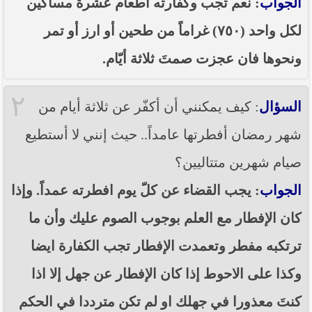
الجواب
: نعم تجب وكفارته اطعام عشرة مساكين
----- تصريح حول الأوضاع الراهنة في العراق
(14/06/2014) -----
لكل واحد (٧٥٠) غراماً من طحين أو ارز أو تمر
ما ورد في خطبة الجمعة لممثل المرجعية الدينية العليا
ونحوها فان عجزت صمتَ ثلاثة أيّام.
في كربلاء المقدسة فضيلة العلاّمة الشيخ عبد المهدي
الكربلائي في (14/ شعبان /1435هـ) الموافق ( 13/6/2014م
) بعد سيطرة (داعش) على مناطق واسعة في محافظتي
٢
نينوى وصلاح الدين وإعلانها أنها تستهدف بقية
السؤال
: كيف يمكنني أن أكفّر عن ثلاثة أيام من
المحافظات
شهر رمضان أفطرتها عامداً.. حيث إنني لا أستطيع
بيان صادر من مكتب سماحة السيد السيستاني -دام ظلّه
- في النجف الأشرف حول التطورات الأمنية الأخيرة في
صيام شهرين متتاليين؟
محافظة نينوى
الجواب
: يجب القضاء عن كلّ يوم افطرته عمداً. وإذا
كان الإفطار مع العلم بوجوب الصوم عليك وأن ما
ترتكبه مفطر وتعمدت الإفطار تجب الكفارة ايضا
وكذا على الاحوط إذا كان الإفطار عن جهل إلا اذا
كنتَ معذورا في جهلك او لم تكن مترددا في الحكم