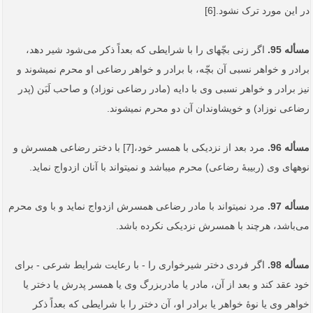
در این مورد ترک نشود.[6]
مسأله 95.
اگر زنی بچّه‏ای را با شرایطی که بعداً‌ ذکر می‌شود شیر دهد،
برادر و خواهر نسبی آن بچّه، با برادر و خواهر رضاعی او محرم نمی­شوند و
نیز برادر و خواهر نسبی وی با دایه (مادر رضاعی نوزاد) و صاحب لَبَن (پدر
رضاعی نوزاد) و خویشاوندان آن دو محرم نمی­شوند.
مسأله 96.
مرد بعد از نزدیکی با همسر خود،[7] با دختر رضاعی همسرش و
نوه­های وی (ربیبۀ رضاعی) محرم می­باشد و نمی­تواند با آنان ازدواج نماید.
مسأله 97.
مرد نمی­تواند با مادر رضاعی همسرش ازدواج نماید و با وی محرم
می‌باشد، هرچند با همسرش نزدیکی نکرده باشد.
مسأله 98.
اگر فردی دختر شیرخواری را - با رعایت شرایط شرعی - برای
خود عقد کند و بعد از آن، مادر یا مادربزرگ وی یا همسر پدرش یا دختر یا
خواهر وی یا نوۀ خواهر یا برادر او، آن دختر را با شرایطی که بعداً‌ ذکر