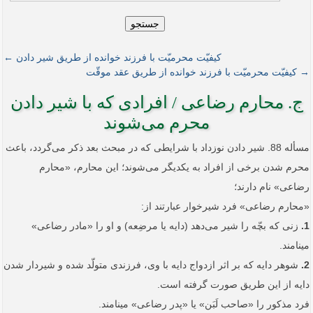
جستجو
کیفیّت محرمیّت با فرزند خوانده از طریق شیر دادن ←
→ کیفیّت محرمیّت با فرزند خوانده از طریق عقد موقّت
ج. محارم رضاعی / افرادی که با شیر دادن
محرم می‌شوند
مسأله 88. شیر دادن نوزداد با شرایطی که در مبحث بعد ذکر می‌گردد، باعث
محرم شدن برخی از افراد به یکدیگر می‌شوند؛ این محارم، ‌«محارم
رضاعی» نام دارند؛
«محارم رضاعی» فرد شیرخوار عبارتند از:
1.
زنی که بچّه را شیر می‌دهد (دایه یا مرضِعه) و او را «مادر رضاعی»
می‏نامند.
2.
شوهر دایه که بر اثر ازدواج دایه با وی، فرزندی متولّد شده و شیردار شدن
دایه از این طریق صورت گرفته است.
فرد مذکور را «صاحب لَبَن» یا «پدر رضاعی» می‏نامند.