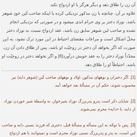
آن زن را طلاق دهد و دیگر هرگز با او ازدواج نکند.
علاوه بر آن، چنانچه با زن مذکور نزدیکی کرده یا اینکه صاحب لَبَن خودِ شوهر
باشد، نوزاد دختر بر وی حرام ابدی می­شود و در صورتی که نزدیکی انجام
نشده و صاحب لبن شوهر سابق زن باشد، عقد ازدواج نسبت به نوزاد دختر
محلّ اشکال است و مراعات مقتضای احتیاط در این مورد ترک نشود، به این
صورت که اگر بخواهد آن دختر در زوجیّت او باشد، ‌پس از طلاق دادن آن زن،
مجدّداً نوزاد دختر را به عقد خویش درآورد[8] و اگر نخواهد دختر در زوجیّت او
باشد، احتیاطاً‌ او را طلاق دهد.
[1]. اگر دختران و نوه­های مذکور، اولاد و نوه­های صاحب لَبَن (شوهر دایه) نیز
محسوب شوند، حکم آن در مسألۀ بعد خواهد آمد.
[2]. شایان ذکر است پدرو پدربزرگ نوزاد شیرخوار، به واسطۀ شیر خوردن نوزاد
از دایه، با «دایه» محرم نمی‌شوند.
[3]. پس با توجّه به این مسأله و مسألۀ قبل، دختری که فرزند نسبی دایه و صاحب
لبن است، به پدر و پدربزرگ نسبی نوزاد محرم است و نمی­توانند با هم ازدواج