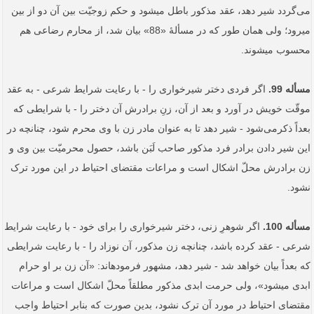
می‌گردد شیر دهد، عقد مذکور باطل می‏شود و حکم زوجیّت بین آن دو از بین
می­رود؛ ولی همان طور که در مسألۀ «88» بیان شد، از محارم رضاعی هم
محسوب می­شوند.
مسأله 99.
اگر فردی دختر شیرخواری را - با رعایت شرایط شرعی - به عقد
موقّت خویش در آورد و بعد از آن، زنِ برادرش آن دختر را - با شرایطی که
بعداً‌ ذکرمی‌شود - شیر دهد تا به عنوان مادر زن با وی محرم شود، چنانچه در
این شیر دادن برادر فرد مذکور صاحب لَبَن باشد، حصول محرمیّت بین وی و
زن برادرش محلّ اشکال است و مراعات مقتضای احتیاط در این مورد ترک
نشود.
مسأله 100.
اگر شوهرِ زنی، دختر شیر‌خواری را برای خود - با رعایت شرایط
شرعی - عقد کرده باشد، چنانچه زن مذکور، آن نوزاد را - با رعایت شرایطی
که بعداً‌ بیان خواهد شد - شیر دهد، مشهور فرموده­اند: «آن زن بر او حرام
ابدی می‏شود»، ولی حرمت ابدی مذکور مطلقاً محلّ اشکال است و مراعات
مقتضای احتیاط در مورد آن ترک نشود، بدین صورت که بنابر احتیاط واجب