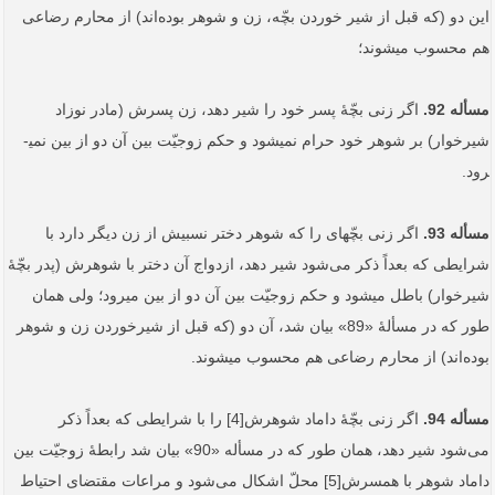
این دو (که قبل از شیر خوردن بچّه، زن و شوهر بوده‌اند) از محارم رضاعی
هم محسوب می­شوند؛
مسأله 92.
اگر زنی بچّۀ پسر خود را شیر دهد، زن پسرش (مادر نوزاد
شیرخوار) بر شوهر خود حرام نمی‏شود و حکم زوجیّت بین آن دو از بین نمی­
رود.
مسأله 93.
اگر زنی بچّه‏ای را که شوهر دختر نسبیش از زن دیگر دارد با
شرایطی که بعداً‌ ذکر می‌شود شیر دهد، ازدواج آن دختر با شوهرش (پدر بچّۀ
شیرخوار) باطل می­شود و حکم زوجیّت بین آن دو از بین می­رود؛ ولی همان
طور که در مسألۀ «89» بیان شد، آن دو (که قبل از شیرخوردن زن و شوهر
بوده‌اند) از محارم رضاعی هم محسوب می­شوند.
مسأله 94.
اگر زنی بچّۀ داماد شوهرش[4] را با شرایطی که بعداً ذکر
می‌شود شیر دهد، همان طور که در مسأله «90» بیان شد رابطۀ زوجیّت بین
داماد شوهر با همسرش[5] محلّ اشکال می‌شود و مراعات مقتضای احتیاط