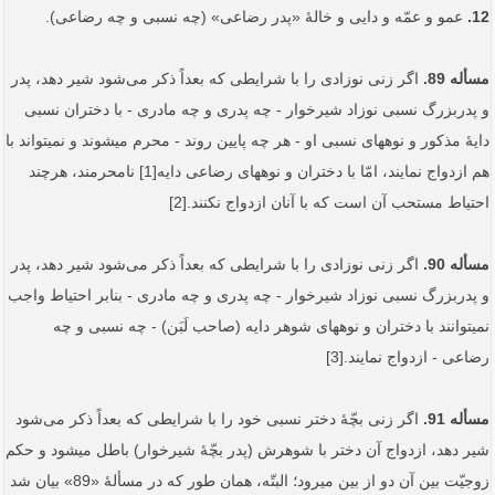
12.
عمو و عمّه و دایی و خالۀ «پدر رضاعی» (چه نسبی و چه رضاعی).
مسأله 89.
اگر زنی نوزادی را با شرایطی که بعداً ذکر می‌شود شیر دهد، پدر
و پدربزرگ نسبی نوزاد شیرخوار - چه پدری و چه مادری - با دختران نسبی
دایۀ مذکور و نوه­های نسبی او - هر چه پایین روند - محرم می­شوند و نمی­تواند با
هم ازدواج نمایند، امّا با دختران و نوه­های رضاعی دایه[1] نامحرمند، هرچند
احتیاط مستحب آن است که با آنان ازدواج نکنند.[2]
مسأله 90.
اگر زنی نوزادی را با شرایطی که بعداً ‌ذکر می‌شود شیر دهد، پدر
و پدربزرگ نسبی نوزاد شیرخوار - چه پدری و چه مادری - بنابر احتیاط واجب
نمی‏توانند با دختران و نوه­های شوهر دایه (صاحب لَبَن) - چه نسبی و چه
رضاعی - ازدواج نمایند.[3]
مسأله 91.
اگر زنی بچّۀ دختر نسبی خود را با شرایطی که بعداً‌ ذکر می‌شود
شیر دهد، ازدواج آن دختر با شوهرش (پدر بچّۀ شیرخوار) باطل می­شود و حکم
زوجیّت بین آن دو از بین می­رود؛ البتّه، همان طور که در مسألۀ «89» بیان شد