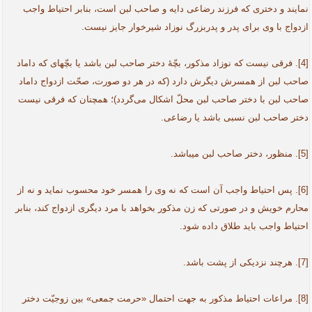
نمایند و دختری که فرزند رضاعی دایه و صاحب لبن است، بنابر احتیاط واجب
ازدواج با وی برای پدر و پدربزرگ نوزاد شیرخوار جایز نیست.
[4]. فرقی نیست که نوزاد مذکور، بچّۀ دختر صاحب لبن باشد یا بچّه­ای که داماد
صاحب لبن از همسرش دیگرش دارد (که در هر دو صورت، صحّت ازدواج داماد
صاحب لبن با دختر صاحب لبن محلّ اشکال می‌گردد)؛ همچنان که فرقی نیست
دختر صاحب لبن نسبی باشد یا رضاعی.
[5]. منظور، دختر صاحب لبن می­باشد.
[6]. پس احتیاط واجب آن است که نه وی را همسر خود محسوب نماید و نه از
محارم خویش و در صورتی که زن مذکور بخواهد با مرد دیگری ازدواج کند، بنابر
احتیاط واجب باید طلاق داده شود.
[7]. هرچند نزدیکی از پشت باشد.
[8]. مراعات احتیاط مذکور به جهت احتمال «حرمت جمعی» بین زوجیّت دختر