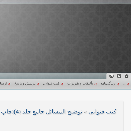
...
زندگی‌نامه
تألیفات و تقریرات
کتب فتوایی
پرسش و پاسخ
ارسا
کتب فتوایی
»
توضیح المسائل جامع جلد (4)(چاپ 1403)