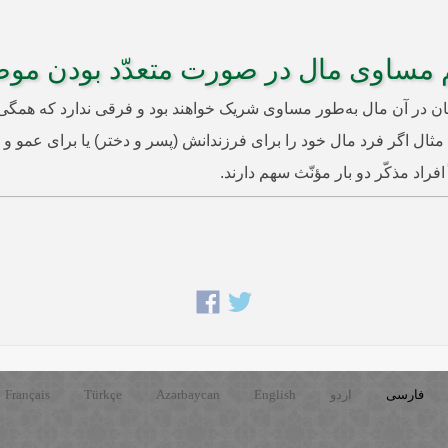
مساوی مال در صورت متعدّد بودن موص
ه 1038. اگر انسان مالی را برای چند نفر وصیّت کند،[1] آنان در آن مال به‌طور مساوی شریک خواهند ب
ل اگر فرد مال خود را برای فرزندانش (پسر و دختر) یا برای عمو و ع
فراد مذکّر دو بار مؤنّث سهم دارند.
فارسی
اردو
English
Azərbaycan
Türkçe
Français