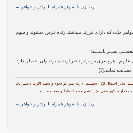
ارث زن یا شوهر همراه با برادر و خواهر ←
ر و خواهر میّت که دارای فرزند می­باشند زنده فرض می­شوند و سهم
ضــی پســر باشــند؛
 علیهم - هر پسرى دو برابر دختر ارث میبرد، ولى احتمال دارد
لحه نمایند.[1]
شـــد، بنابر احتمال اوّل، سهـــم الارث پسر دو سوم و سهم الارث دختــر یک
 دو مقدار مذکور یعنی یک ششم مورد احتیاط و مصالحه است.
ارث زن یا شوهر همراه با برادر و خواهر ←