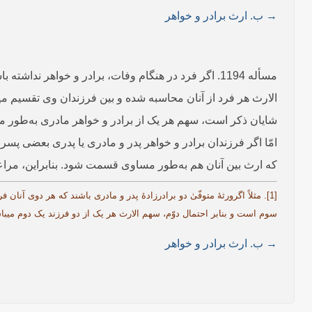
→ ب. ارث برادر و خواهر
مسأله 1194. اگر فرد در هنگام وفات، برادر و خواهر 
الارث هر فرد از آنان محاسبه شده و بین فرزندان وی تقسیم می
شایان ذکر است، سهم هر یک از برادر و خواهر مادرى به‌طور م
امّا اگر فرزندان برادر و خواهر پدر و مادری یا پدری بعضی پسر
که ارث بین آنان هم به‌طور مساوی­ قسمت شود. بنابراین، مراعا
[1]. مثلاً اگرورثۀ متوفّیٰ دو برادرزادۀ پدر و مادری باشند که هر دوی آن
سوم است و بنابر احتمال دوّم، سهم الارث هر یک از دو فرزند یک دوم می
→ ب. ارث برادر و خواهر