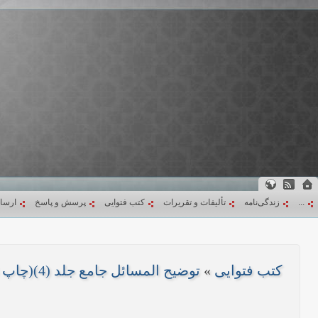
...
زندگی‌نامه
تألیفات و تقریرات
کتب فتوایی
پرسش و پاسخ
ارسا
کتب فتوایی
»
توضیح المسائل جامع جلد (4)(چاپ 1403)