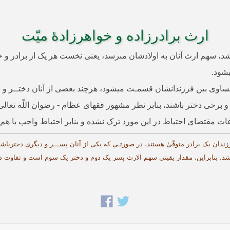
ارث برادر‌زاده و خواهر‌زادۀ میّت
نداشته باشد، سهم ارث آنان به اولادشان مى­رسد، یعنى نخست هر یک از براد
­شود.
ساوى بین فرزندانشان قسمـت میشود، هرچند بعضی از آنان دختــر و بع
 و برخی دختر باشند، بنابر نظر مشهور فقهای عظام - رضوان اللّه تعالی
ت مقتضای احتیاط در این مورد ترک نشده و بنابر احتیاط واجب با هم مصا
ان فرزندان یک برادر متوفّیٰ هستند، در صورتـی که یکی از آنان پســـر و دیگری دختربا
­باشد. بنابراین، مقدار یقینی سهم الارث پسر یک دوم و دختر یک سوم است و تفاوت