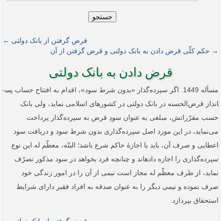
جستجو
قرض گرفتن از بانک دولتی ←
→ حکم کلّی قرض دادن به بانک دولتی و قرض گرفتن از آن
قرض دادن به بانک دولتی
مسأله 1449. اگر سپرده‌گذار «بدون شرط سود»، اقدام به افتتاح حساب پس­
انداز قرض‌الحسنه در بانک دولتی در کشورهای اسلامی نماید، ولی بانک
حسب مقرّراتش، مبلغی به عنوان سودِ قرض به سپرده‌گذار پرداخت
می‌نماید، در این مورد اصل سپرده‌گذاری بدون شرط سود و دریافت سود
اعطایی و صرف آن، باید با اجازۀ حاکم شرع باشد؛ البتّه، معظّم له این نوع
سپرده‌گذاری را اجازه داده­اند و چنانچه فرد بخواهد در سود مذکور تصرّف
نماید، از طرف معظّم له مجاز است نیمی از آن را در امور زندگی خود
صرف نموده و نیمی دیگر را به عنوان صدقه به افراد فقیر دارای شرایط
استحقاق بپردازد.
قرض گرفتن از بانک دولتی ←