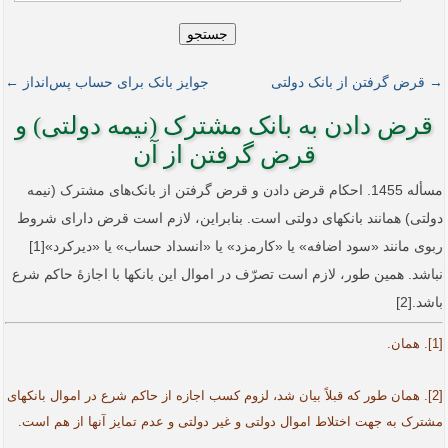
جستجو
→ قرض گرفتن از بانک دولتی
جوایز بانک برای حساب پس‌انداز ←
قرض دادن به بانک مشترک (نیمه دولتی) و
قرض گرفتن از آن
مسأله 1455. احکام قرض دادن و قرض گرفتن از بانک‌های مشترک (نیمه
دولتی) همانند بانک­های دولتی است. بنابراین، لازم است قرض دارای شروط
ربوی مانند «سود اضافه» یا «کارمزد» یا «انسداد حساب» یا «دیرکرد»[1]
نباشد. همین طور، لازم است تصرّف در اموال این بانک­ها با اجازۀ حاکم شرع
باشد.[2]
[1]. همان.
[2]. همان طور که قبلاً بیان شد، لزوم کسب اجازه از حاکم شرع در اموال بانک­های
مشترک به جهت اختلاط اموال دولتی و غیر دولتی و عدم تمایز آنها از هم است.