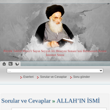
Büyük Taklid Merci'i Sayın Seyyid Ali Hüseyni Sistani’nin Bürosunun Resmi
İnternet Sitesi
Eserleri
Sorular ve Cevaplar
Soru gönder
Sorular ve Cevaplar
»
ALLAH’IN İSMİ