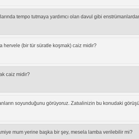
gruplarında tempo tutmaya yardımcı olan davul gibi enstrümanlard
 hervele (bir tür süratle koşmak) caiz midir?
ak caiz midir?
nsanların soyunduğunu görüyoruz. Zatıalinizin bu konudaki görü
amiye mum yerine başka bir şey, mesela lamba verilebilir mi?