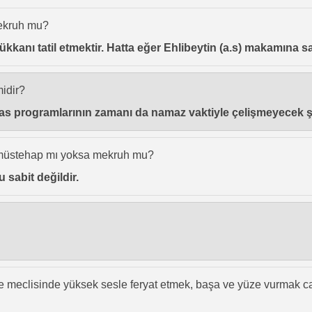
ekruh mu?
dükkanı tatil etmektir. Hatta eğer Ehlibeytin (a.s) makamına s
midir?
. Yas programlarının zamanı da namaz vaktiyle çelişmeyecek ş
 müstehap mı yoksa mekruh mu?
 sabit değildir.
e meclisinde yüksek sesle feryat etmek, başa ve yüze vurmak ca