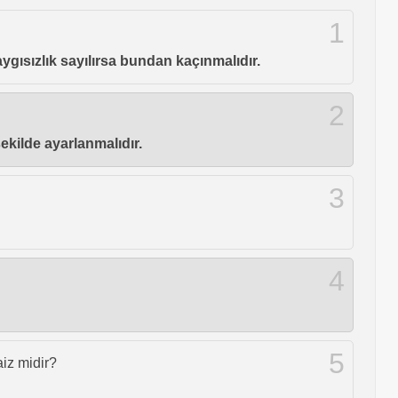
1
aygısızlık sayılırsa bundan kaçınmalıdır.
2
ekilde ayarlanmalıdır.
3
4
5
iz midir?