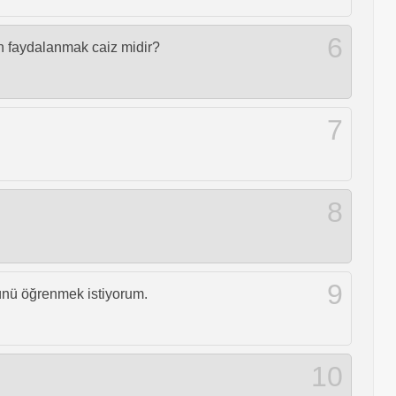
6
an faydalanmak caiz midir?
7
8
9
şünü öğrenmek istiyorum.
10