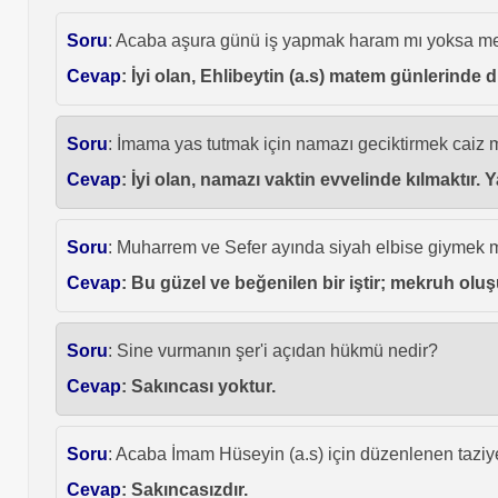
Soru
: Acaba aşura günü iş yapmak haram mı yoksa m
Cevap
: İyi olan, Ehlibeytin (a.s) matem günlerinde 
Soru
: İmama yas tutmak için namazı geciktirmek caiz 
Cevap
: İyi olan, namazı vaktin evvelinde kılmaktır
Soru
: Muharrem ve Sefer ayında siyah elbise giymek
Cevap
: Bu güzel ve beğenilen bir iştir; mekruh oluşu
Soru
: Sine vurmanın şer'i açıdan hükmü nedir?
Cevap
: Sakıncası yoktur.
Soru
: Acaba İmam Hüseyin (a.s) için düzenlenen taziy
Cevap
: Sakıncasızdır.