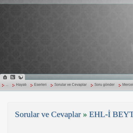
...
Hayatı
Eserleri
Sorular ve Cevaplar
Soru gönder
Mercei
Sorular ve Cevaplar
»
EHL-İ BEYT