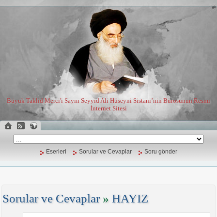
Büyük Taklid Merci'i Sayın Seyyid Ali Hüseyni Sistani’nin Bürosunun Resmi
İnternet Sitesi
Eserleri
Sorular ve Cevaplar
Soru gönder
Sorular ve Cevaplar
»
HAYIZ