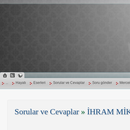
...
Hayatı
Eserleri
Sorular ve Cevaplar
Soru gönder
Mercei
Sorular ve Cevaplar
»
İHRAM Mİ