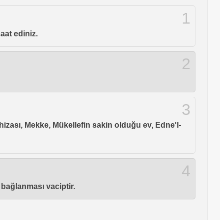
1
aat ediniz.
2
3
 hizası, Mekke, Mükellefin sakin olduğu ev, Edne'l-
4
 bağlanması vaciptir.