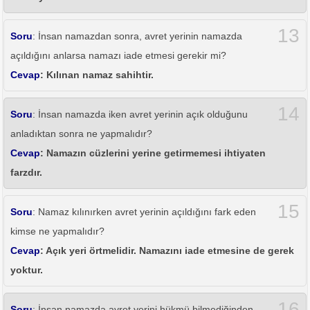
13
Soru
: İnsan namazdan sonra, avret yerinin namazda
açıldığını anlarsa namazı iade etmesi gerekir mi?
Cevap
: Kılınan namaz sahihtir.
14
Soru
: İnsan namazda iken avret yerinin açık olduğunu
anladıktan sonra ne yapmalıdır?
Cevap
: Namazın cüzlerini yerine getirmemesi ihtiyaten
farzdır.
15
Soru
: Namaz kılınırken avret yerinin açıldığını fark eden
kimse ne yapmalıdır?
Cevap
: Açık yeri örtmelidir. Namazını iade etmesine de gerek
yoktur.
16
Soru
: İnsan namazda avret yerini hükmü bilmediğinden