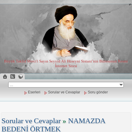
Büyük Taklid Merci'i Sayın Seyyid Ali Hüseyni Sistani’nin Bürosunun Resmi
İnternet Sitesi
Eserleri
Sorular ve Cevaplar
Soru gönder
Sorular ve Cevaplar
»
NAMAZDA
BEDENİ ÖRTMEK