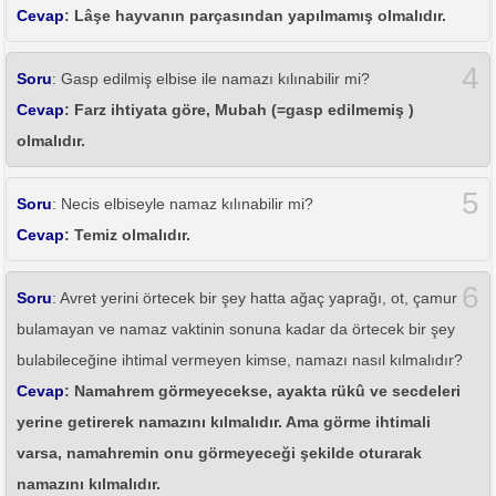
Cevap
: Lâşe hayvanın parçasından yapılmamış olmalıdır.
4
Soru
: Gasp edilmiş elbise ile namazı kılınabilir mi?
Cevap
: Farz ihtiyata göre, Mubah (=gasp edilmemiş )
olmalıdır.
5
Soru
: Necis elbiseyle namaz kılınabilir mi?
Cevap
: Temiz olmalıdır.
6
Soru
: Avret yerini örtecek bir şey hatta ağaç yaprağı, ot, çamur
bulamayan ve namaz vaktinin sonuna kadar da örtecek bir şey
bulabileceğine ihtimal vermeyen kimse, namazı nasıl kılmalıdır?
Cevap
: Namahrem görmeyecekse, ayakta rükû ve secdeleri
yerine getirerek namazını kılmalıdır. Ama görme ihtimali
varsa, namahremin onu görmeyeceği şekilde oturarak
namazını kılmalıdır.