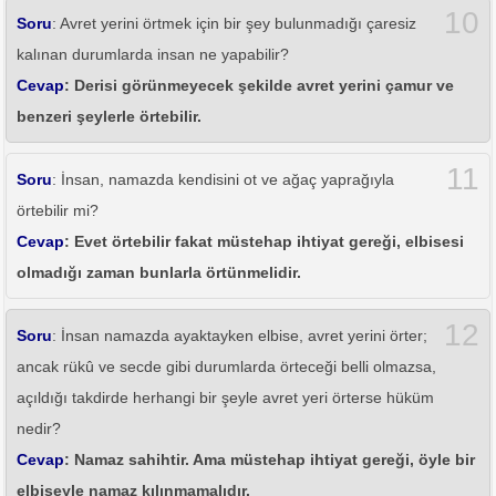
10
Soru
: Avret yerini örtmek için bir şey bulunmadığı çaresiz
kalınan durumlarda insan ne yapabilir?
Cevap
: Derisi görünmeyecek şekilde avret yerini çamur ve
benzeri şeylerle örtebilir.
11
Soru
: İnsan, namazda kendisini ot ve ağaç yaprağıyla
örtebilir mi?
Cevap
: Evet örtebilir fakat müstehap ihtiyat gereği, elbisesi
olmadığı zaman bunlarla örtünmelidir.
12
Soru
: İnsan namazda ayaktayken elbise, avret yerini örter;
ancak rükû ve secde gibi durumlarda örteceği belli olmazsa,
açıldığı takdirde herhangi bir şeyle avret yeri örterse hüküm
nedir?
Cevap
: Namaz sahihtir. Ama müstehap ihtiyat gereği, öyle bir
elbiseyle namaz kılınmamalıdır.