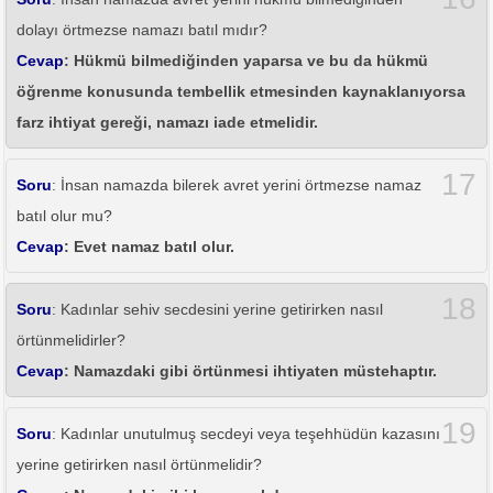
dolayı örtmezse namazı batıl mıdır?
Cevap
: Hükmü bilmediğinden yaparsa ve bu da hükmü
öğrenme konusunda tembellik etmesinden kaynaklanıyorsa
farz ihtiyat gereği, namazı iade etmelidir.
17
Soru
: İnsan namazda bilerek avret yerini örtmezse namaz
batıl olur mu?
Cevap
: Evet namaz batıl olur.
18
Soru
: Kadınlar sehiv secdesini yerine getirirken nasıl
örtünmelidirler?
Cevap
: Namazdaki gibi örtünmesi ihtiyaten müstehaptır.
19
Soru
: Kadınlar unutulmuş secdeyi veya teşehhüdün kazasını
yerine getirirken nasıl örtünmelidir?