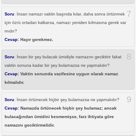
7
Soru
: İnsan namazı vaktin başında kılar, daha sonra örtünmek
için özrü ortadan kalkarsa, namazı yeniden kılmasına gerek var
mıdır?
Cevap
: Hayır gerekmez.
8
Soru
: İnsan bir şey bulacak ümidiyle namazını geciktirir fakat
vaktin sonuna kadar bir şey bulamazsa ne yapmalıdır?
Cevap
: Vaktin sonunda vazifesine uygun olarak namaz
kılmalıdır.
9
Soru
: İnsan örtünecek hiçbir şey bulamazsa ne yapmalıdır?
Cevap
: Namazda örtünecek hiçbir şey bulamaz; ancak
bulacağından ümidini kesmemişse, farz ihtiyata göre
namazını geciktirmelidir.