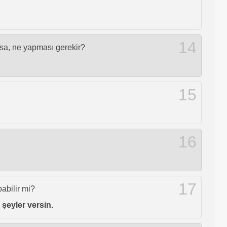
14
sa, ne yapması gerekir?
15
16
17
abilir mi?
 şeyler versin.