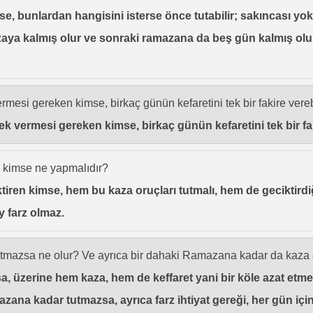
, bunlardan hangisini isterse önce tutabilir; sakıncası yok
aya kalmış olur ve sonraki ramazana da beş gün kalmış olu
ermesi gereken kimse, birkaç günün kefaretini tek bir fakire vereb
cek vermesi gereken kimse, birkaç günün kefaretini tek bir fak
n kimse ne yapmalıdır?
ren kimse, hem bu kaza oruçları tutmalı, hem de geciktirdiği 
ey farz olmaz.
tutmazsa ne olur? Ve ayrıca bir dahaki Ramazana kadar da kaza
, üzerine hem kaza, hem de keffaret yani bir köle azat etme
ana kadar tutmazsa, ayrıca farz ihtiyat gereği, her gün için 