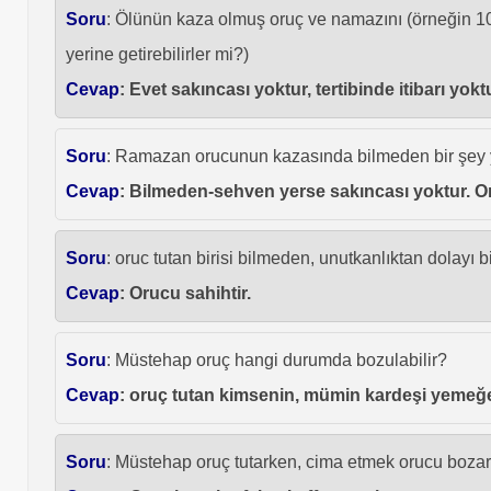
Soru
: Ölünün kaza olmuş oruç ve namazını (örneğin 10 yıl
yerine getirebilirler mi?)
Cevap
: Evet sakıncası yoktur, tertibinde itibarı yokt
Soru
: Ramazan orucunun kazasında bilmeden bir şey ye
Cevap
: Bilmeden-sehven yerse sakıncası yoktur. Or
Soru
: oruc tutan birisi bilmeden, unutkanlıktan dolayı 
Cevap
: Orucu sahihtir.
Soru
: Müstehap oruç hangi durumda bozulabilir?
Cevap
: oruç tutan kimsenin, mümin kardeşi yemeğe
Soru
: Müstehap oruç tutarken, cima etmek orucu bozar 