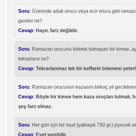
Soru
: Üzerinde adak orucu veya ecir orucu gibi rama
gerekir mi?
Cevap
: Hayır, farz değildir.
Soru
: Ramazan orucunu bilerek tutmayan bir kimse, ayn
tekrarlanır mı?
Cevap
: Tekrarlanmaz tek bir keffaret ödemesi yeterli
Soru
: Ramazan orucunun kazasını birkaç yıl geciktiren
Cevap
: Böyle bir kimse hem kaza oruçları tutmalı, hem
şey farz olmaz.
Soru
: Her gün için bir mud (yaklaşık 750 gr.) yiyecek v
Cevap
: Evet verebilir.