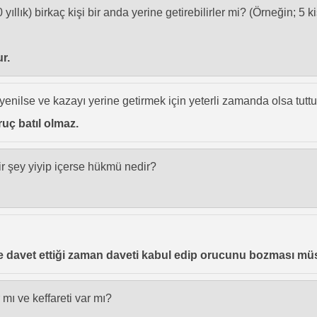
lık) birkaç kişi bir anda yerine getirebilirler mi? (Örneğin; 5 ki
ur.
nilse ve kazayı yerine getirmek için yeterli zamanda olsa tut
uç batıl olmaz.
bir şey yiyip içerse hükmü nedir?
 davet ettiği zaman daveti kabul edip orucunu bozması müs
mı ve keffareti var mı?