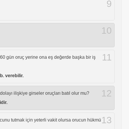
9
10
11
 60 gün oruç yerine ona eş değerde başka bir iş
. verebilir.
12
ayı ilişkiye girseler oruçları batıl olur mu?
dir.
13
unu tutmak için yeterli vakit olursa orucun hükmü