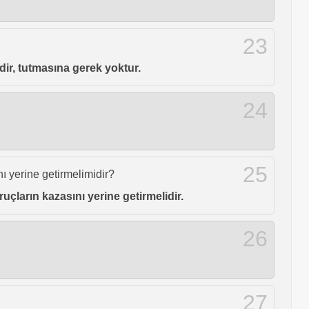
23
ldir, tutmasına gerek yoktur.
24
25
ı yerine getirmelimidir?
çların kazasını yerine getirmelidir.
26
27