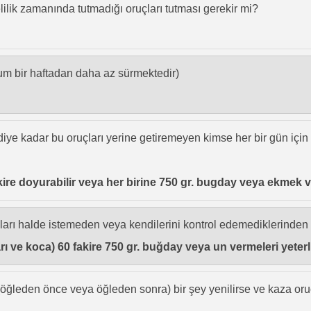
elilik zamanında tutmadığı oruçları tutması gerekir mi?
ğum bir haftadan daha az sürmektedir)
ye kadar bu oruçları yerine getiremeyen kimse her bir gün için
akire doyurabilir veya her birine 750 gr. bugday veya ekmek vb
ı halde istemeden veya kendilerini kontrol edemediklerinden dol
Karı ve koca) 60 fakire 750 gr. buğday veya un vermeleri yeterli
ğleden önce veya öğleden sonra) bir şey yenilirse ve kaza oruc