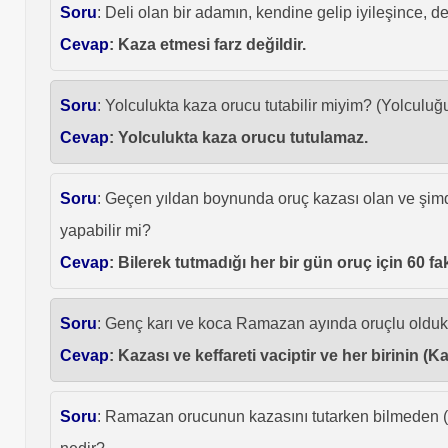
Soru
: Deli olan bir adamın, kendine gelip iyileşince, d
Cevap
: Kaza etmesi farz değildir.
Soru
: Yolculukta kaza orucu tutabilir miyim? (Yolculu
Cevap
: Yolculukta kaza orucu tutulamaz.
Soru
: Geçen yıldan boynunda oruç kazası olan ve şimdi
yapabilir mi?
Cevap
: Bilerek tutmadığı her bir gün oruç için 60 f
Soru
: Genç karı ve koca Ramazan ayında oruçlu olduklar
Cevap
: Kazası ve keffareti vaciptir ve her birinin (
Soru
: Ramazan orucunun kazasını tutarken bilmeden (ö