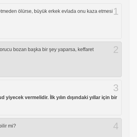
1
 etmeden ölürse, büyük erkek evlada onu kaza etmesi
2
 orucu bozan başka bir şey yaparsa, keffaret
3
yiyecek vermelidir. İlk yılın dışındaki yıllar için bir
4
ilir mi?