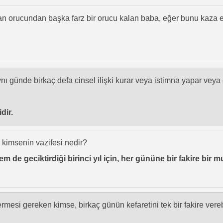
zan orucundan başka farz bir orucu kalan baba, eğer bunu kaza
ı günde birkaç defa cinsel ilişki kurar veya istimna yapar veya
dir.
 kimsenin vazifesi nedir?
 de geciktirdiği birinci yıl için, her gününe bir fakire bir mud 
ermesi gereken kimse, birkaç günün kefaretini tek bir fakire vereb