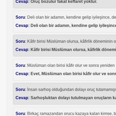
Cevap
: Oruç bozulur fakat keffaret yoktur.
Soru
: Deli olan bir adamın, kendine gelip iyileşince, d
Cevap
: Deli olan bir adamın, kendine gelip iyileşin
Soru
: Kâfir birisi Müslüman olursa, kâfirlik döneminin 
Cevap
: Kâfir birisi Müslüman olursa, kâfirlik döne
Soru
: Müslüman olan birisi kâfir olur ve sonra yeniden
Cevap
: Evet, Müslüman olan birisi kâfir olur ve so
Soru
: İnsan sarhoş olduğundan dolayı oruç tutamamış
Cevap
: Sarhoşluktan dolayı tutulmayan oruçların ka
Soru
: Birkaç ramazandan orucu kazaya kalan kimse, b