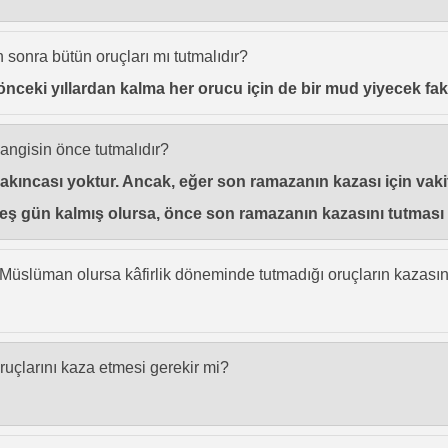
n sonra bütün oruçları mı tutmalıdır?
önceki yıllardan kalma her orucu için de bir mud yiyecek faki
angisin önce tutmalıdır?
; sakıncası yoktur. Ancak, eğer son ramazanın kazası için va
ş gün kalmış olursa, önce son ramazanın kazasını tutması d
 Müslüman olursa kâfirlik döneminde tutmadığı oruçların kazasını
oruçlarını kaza etmesi gerekir mi?