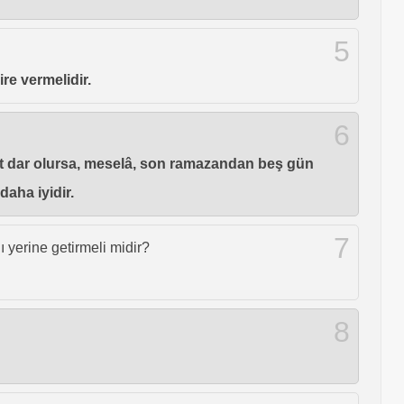
5
re vermelidir.
6
kit dar olursa, meselâ, son ramazandan beş gün
aha iyidir.
7
 yerine getirmeli midir?
8