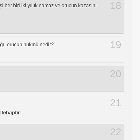
18
şi her biri iki yıllık namaz ve orucun kazasını
19
tuğu orucun hükmü nedir?
20
21
tehaptır.
22