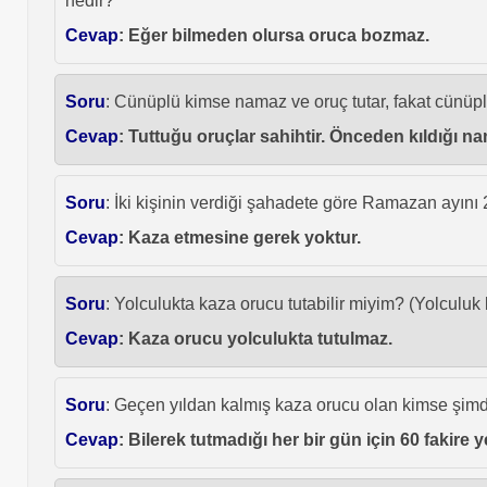
nedir?
Cevap
: Eğer bilmeden olursa oruca bozmaz.
Soru
: Cünüplü kimse namaz ve oruç tutar, fakat cünü
Cevap
: Tuttuğu oruçlar sahihtir. Önceden kıldığı na
Soru
: İki kişinin verdiği şahadete göre Ramazan ayını
Cevap
: Kaza etmesine gerek yoktur.
Soru
: Yolculukta kaza orucu tutabilir miyim? (Yolculuk 
Cevap
: Kaza orucu yolculukta tutulmaz.
Soru
: Geçen yıldan kalmış kaza orucu olan kimse şimd
Cevap
: Bilerek tutmadığı her bir gün için 60 fakir