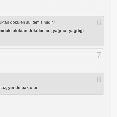
6
uktan dökülen su, temiz midir?
damdaki oluktan dökülen su, yağmur yağdığı
7
8
az, yer de pak olur.