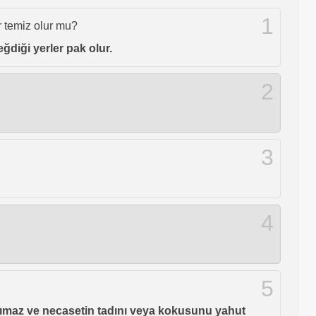
1
r temiz olur mu?
diği yerler pak olur.
2
3
4
5
aşımaz ve necasetin tadını veya kokusunu yahut