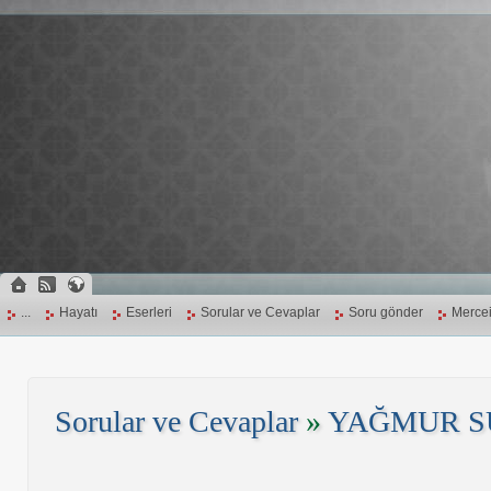
...
Hayatı
Eserleri
Sorular ve Cevaplar
Soru gönder
Mercei
Sorular ve Cevaplar
»
YAĞMUR S