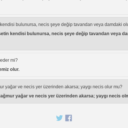
n kendisi bulunursa, necis şeye değip tavandan veya damdaki ol
asetin kendisi bulunursa, necis şeye değip tavandan veya 
 eder mi?
emiz olur.
mur yağar ve necis yer üzerinden akarsa; yaygı necis olur mu?
e yağmur yağar ve necis yer üzerinden akarsa; yaygı necis olm