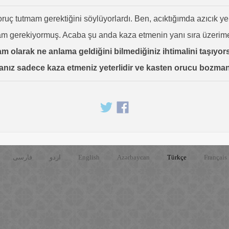
oruç tutmam gerektiğini söylüyorlardı. Ben, acıktığımda azıcık
m gerekiyormuş. Acaba şu anda kaza etmenin yanı sıra üzerime 
tam olarak ne anlama geldiğini bilmediğiniz ihtimalini taşıy
ız sadece kaza etmeniz yeterlidir ve kasten orucu bozmanın 
فارسی
اردو
English
Azərbaycan
Türkçe
Français