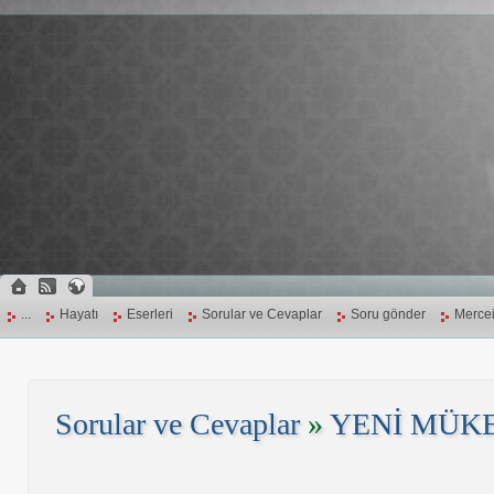
...
Hayatı
Eserleri
Sorular ve Cevaplar
Soru gönder
Mercei
Sorular ve Cevaplar
»
YENİ MÜK