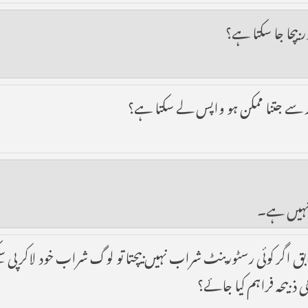
 بیچا جا سکتا ہے؟
ریدار سے جتنا ممکن ہو واپس لے سکتا ہے؟
ج نہیں ہے۔
ق اگر کوئی رسٹورینٹ شراب نہیں بیچتا تو لوگ شراب خود لاکر پی سکت
ذبیحہ فراہم کیا جائے؟