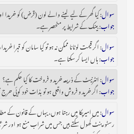
سوال
: کیا گھر کے لیے لینے والے لون (قرض) کو خریدا اور
جواب
: بینک کے شرایط پر منحصر ہے۔
سوال
: اگر قیمت لوٹانا ممکن نہ ہو تو کیا سامان کو قہرا خ
جواب
: ہاں ایسا کر سکتا ہے۔
سوال
: انٹرنیٹ کے ذریعہ خرید و فروخت کا کیا حکم ہے؟
جواب
: اگر خرید و فروش واقعی ہو تو بذات خود کویٔی حر
سوال
: میں امیریکا میں رہتا ہوں، یہاں کے قانون کے مطاب
رسٹورینٹ کھول سکتے ہیں جس میں شراب منع ہو اور شرعی 