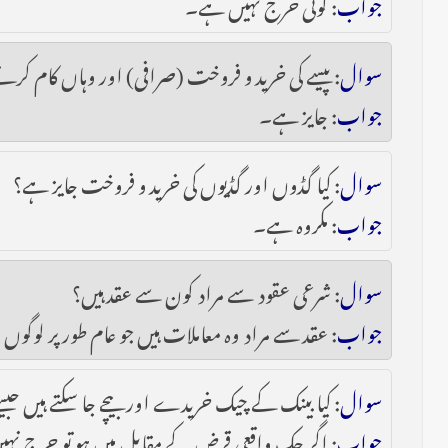
جواب
: کوئی حرج نہیں ہے۔
سوال
: پیسے کی خرید و فروخت (صرافی) اور وہاں کام کرنے
جواب
: جایز ہے۔
سوال
: کیا گڈوں اور گڈیوں کی خرید و فروخت جایز ہے؟
جواب
: مکروہ ہے۔
سوال
: شرعی عقود سے مراد کون سے عقد ہیں؟
جواب
: عقد سے مراد وہ معاملات ہیں جو عام طور پر لوگ
سوال
: کیا بینک کے چیک خریدے اور بیچے جا سکتے ہیں ج
جواب
: اگر چک واقعی قرض کے مقابل میں ہو تو حرج ن