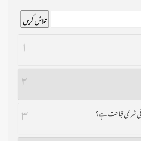
تلاش کریں
۱
۲
۳
 کوئی شرعی قباحت ہے؟