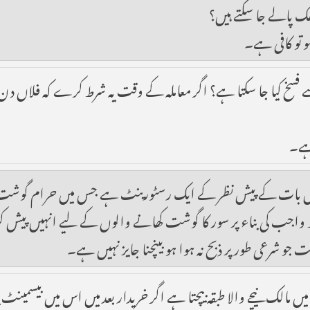
 پالے جا سکتے ہیں؟
و تو کافی ہے۔
 سے فسخ کیا جا سکتا ہے؟ اگر معاملہ کے وقت یہ شرط کرے کہ فلاں دن تک 
 ہے۔
س بات کے پیش نظر کے ایک رسٹورینٹ ہے جس میں حرام گوشت اس
 واجب کی بناء پر سور کا گوشت کھانے والوں کے لیے انہیں پیش کرنا
و شرعی طور پر ذبح نہ ہوا ہو بینچنا جایز نہیں ہے۔
الک نیچے والا طبقہ بیچتا ہے اگر خریدار بعد میں اس میں بیسمینٹ ب