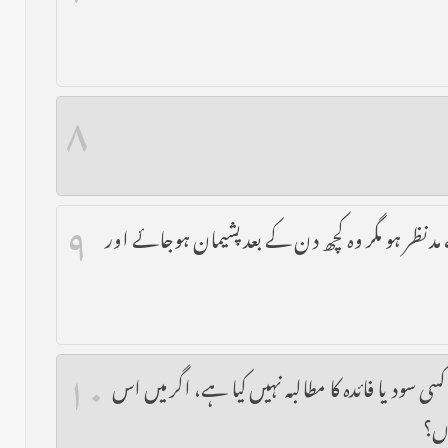
۸
۹
نظر ہو مگر وہ کچھ دن کے بعد پشیمان ہوجائے اور
۱۰
د یا فائدہ کا مطالبہ نہیں کیا ہے، اگر میں اس
وں؟