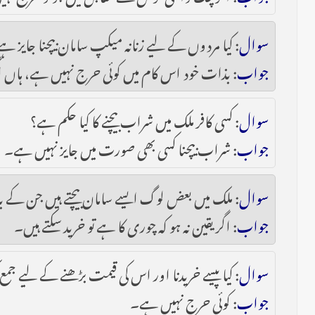
سوال
: کیا مردوں کے لیے زنانہ میکپ سامان بیچنا جایز ہے
جواب
: بذات خود اس کام میں کوئی حرج نہیں ہے، ہاں اگ
سوال
: کسی کافر ملک میں شراب بیچنے کا کیا حکم ہے؟
جواب
: شراب بیچنا کسی بھی صورت میں جایز نہیں ہے۔
سوال
: ملک میں بعض لوگ ایسے سامان بیچتے ہیں جن کے با
جواب
: اگر یقین نہ ہو کہ چوری کا ہے تو خرید سکتے ہیں۔
سوال
: کیا پیسے خریدنا اور اس کی قیمت بڑھنے کے لیے جمع
جواب
: کوئی حرج نہیں ہے۔