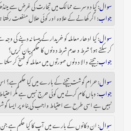
سوال
: کیا دوسرے ممالک میں تجارت کی غرض سے مینڈھک
جواب
: اگر کھانے کے علاوہ اور کوئی حلال منفعت رکھتا ہ
سوال
: کیا ادھار معاملہ کو خریدار کے پیسا نہ دینے کی وجہ
کر سکتے ہو؟ شرط و عدم شرط دونوں کا حکم بیان کریں؟
جواب
: بیچنے والا دونوں صورتوں میں معاملہ کو فسخ کر سکتا
سوال
: حرام گوشت بیچنے کے بارے میں کیا حکم ہے؟ ا
جواب
: وہاں کام کرنے میں کوئی حرج نہیں ہے مگر احتیاط
نہیں ہے اسی طرح سے احتیاط واجب کی بناء پر ایسا گوشت ج
سوال
: ان دکانوں کے بارے میں آپ کا کیا حکم ہے جن میں م