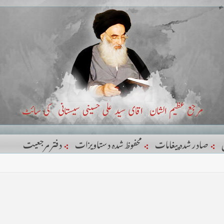
صادر شدہ پیغامات
محفوظ شدہ دستاویزات
دفتر مرجعيت