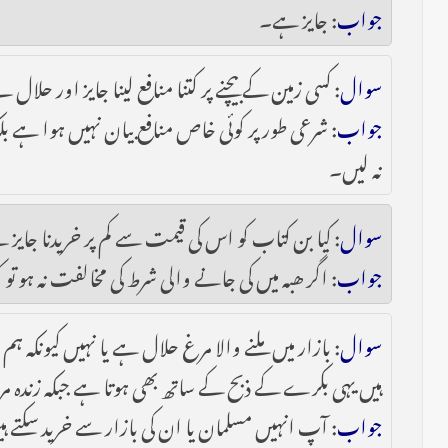
جواب
: جایز ہے۔
سوال
: کسی زمین کے بیچنے پر کتنا منافع لینا جایز اور حلال 
جواب
: شرعی طور پر کوئی خاص منافع بیان نہیں ہوا ہے 
نہ لیں۔
سوال
: کیا بن کتاب کو اس کی قیمت سے کم پر خریدنا جایز 
جواب
: اگر ھبہ میں کی جانے والی شرط کی مخالفت نہ ہو ت
سوال
: بازار میں ملنے والا مرغ حلال ہے یا نہیں کیونکہ
ہیں یہی بکرے کے ذبح کے ساتھ بھی ہوتا ہے جبکہ زندہ مر
جواب
: آپ انہیں مسلمان یا ان کی بازار سے خرید سکتے