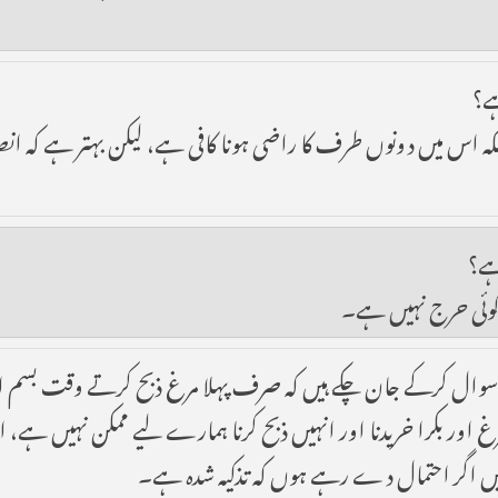
ہے؟
بلکہ اس میں دونوں طرف کا راضی ہونا کافی ہے، لیکن بہتر ہے کہ ا
ہے؟
و کوئی حرج نہیں ہے۔
 ہم سوال کرکے جان چکے ہیں کہ صرف پہلا مرغ ذبح کرتے وقت بسم اللہ
غ اور بکرا خریدنا اور انہیں ذبح کرنا ہمارے لیے ممکن نہیں ہے، 
 ہیں اگر احتمال دے رہے ہوں کہ تذکیہ شدہ ہے۔