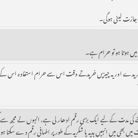
اجازت لینی ہوگی۔
یں ہوتا ہو تو حرام ہے۔
 خریدے اور یہ چیزیں خریدتے وقت اس سے حرام استفادہ اس کے مد 
 مدت کے لیے ایک بڑی رقم ادھار لی ہے، انہوں نے مجھ سے کسی سو
ت میں بھی میں انہیں ہدیہ یا شکریہ کے طور پر اضافی رقم دے سکتا ہ