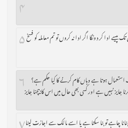
۴
۵
پیسے ادا کر دونگا اگر ادا نہ کروں تو تم معاملہ کو فسخ
۶
تعمال ہوتا ہے وہاں کام کرنے کا کیا حکم ہے؟
 جایز نہیں ہے اور کسی بھی حال میں اس کا بیچنا جایز
۷
نانا چاہے تو بنا سکتا ہے یا اسے مالک سے اجازت لینا