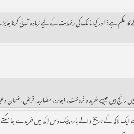
 کا حکم ہے؟ اور کیا مالک کی رضایت کے لیے زیادہ آمدنی کرنا جایز
وں میں رائج ہیں جیسے خرید و فروخت، اجارہ، مضاربہ، قرض، ضمان 
یسے ایک لاکھ کے تاریخ والے بارہ چیک دس لاکھ میں خریدے جا سکتے
ہیں ہے۔