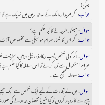
ہوگی؟
جواب
: اگر خریدار مالک کے ساتھ زمین میں شریک ہے تو 
سوال
: سینٹور خریدنے کا کیا حکم ہے؟
جواب
: اگر اس کا شمار حرام موسیقی سے مخصوص آلات م
سوال
: اگر کوئی شخص ٹیپ ریکارڈر، ٹیلی ویژن، انٹرنیٹ
حرام استعمال سے توبہ کر لے تو اس معاملہ کا کیا حکم ہے؟
جواب
: معاملہ صحیح ہے۔
سوال
: میں نے تجارت کے لیے ایک شخص سے ایک مہینے کی
پیسے سے کاروبار کروں تو کیا نفع یا نقصان نہ ہونے کی صور