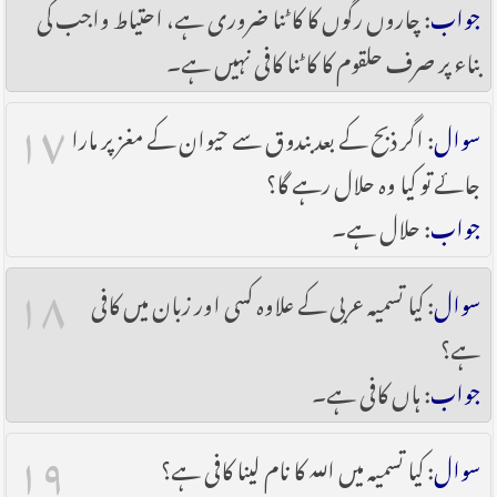
جواب
: چاروں رگوں کا کاٹنا ضروری ہے، احتیاط واجب کی
بناء پر صرف حلقوم کا کاٹنا کافی نہیں ہے۔
۱۷
سوال
: اگر ذبح کے بعد بندوق سے حیوان کے مغز پر مارا
جائے تو کیا وہ حلال رہے گا؟
جواب
: حلال ہے۔
۱۸
سوال
: کیا تسمیہ عربی کے علاوہ کسی اور زبان میں کافی
ہے؟
جواب
: ہاں کافی ہے۔
۱۹
سوال
: کیا تسمیہ میں اللہ کا نام لینا کافی ہے؟