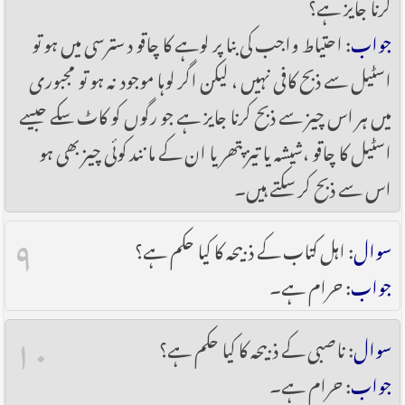
کرنا جایز ہے؟
جواب
: احتیاط واجب کی بنا پر لوہے کا چاقو ‎دسترسی میں ہو تو
اسٹیل سے ذبح کافی نہیں ، لیکن اگر لوہا موجود نہ ہو تو مجبوری
میں ہر اس چیز سے ذبح کرنا جایز ہے جو رگوں کو کاٹ سکے جیسے
اسٹیل کا چاقو ،شیشہ یا تیز پتھر یا ان کے مانند کوئی چیز بھی ہو
اس سے ذبح کر سکتے ہیں۔
۹
سوال
: اہل کتاب کے ذبیحہ کا کیا حکم ہے؟
جواب
: حرام ہے۔
۱۰
سوال
: ناصبی کے ذبیحہ کا کیا حکم ہے؟
جواب
: حرام ہے۔