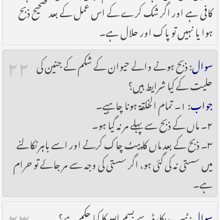
کافی ہے اور اگر شک کرے کے اس عمل کے بعد صحیح ذبح
ہوا یا نہیں تو پاک اور حلال ہے۔
۲۲
سوال
: ذبح ہونے والے حیوان کے شکم کے جنین کی
حلیت کے کیا شرایط ہیں؟
جواب
: ۱۔ تمام الخلقۃ ہونا چاہیے۔
۲۔ ماں کے ذبح سے پہلے مر نہ گیا ہو۔
۳۔ ذبح کے بعد ماں کا پیٹ چاک کرنے اور اسے باہر نکالنے
میں سستی نہ کی گئی ہو، اگر سستی کی وجہ سے مر جائے تو حرام
ہے۔
۲۳
سوال
: ٹیپ ریکارڈ سے بسم اللہ کا کیا حکم ہے؟