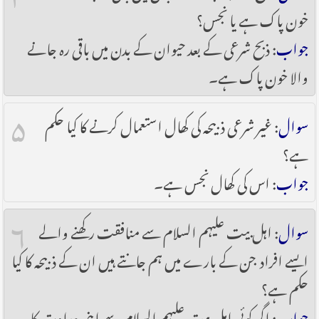
خون پاک ہے یا نجس؟
جواب
: ذبح شرعی کے بعد حیوان کے بدن میں باقی رہ جانے
والا خون پاک ہے۔
۵
سوال
: غیر شرعی ذبیحہ کی کھال استعمال کرنے کا کیا حکم
ہے؟
جواب
: اس کی کھال نجس ہے۔
۶
سوال
: اہل بیت علیہم السلام سے منافقت رکھنے والے
ایسے افراد جن کے بارے میں ہم جانتے ہیں ان کے ذبیحہ کا کیا
حکم ہے؟
جواب
: اگر کوئی اہل بیت علیہم السلام سے اپنی عداوت کا