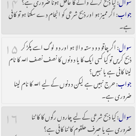
۱۴
سوال
: کیا ذبح کرنے والے کا عاقل ہونا ضروری ہے؟
جواب
: اگر ممیز ہو اور ذبح شرعی کو انجام دے سکتا ہو تو کافی
ہے۔
۱۵
سوال
: اگر چاقو دو دستہ والا ہو اور دو لوگ اسے پکڑ کر
ذبح کریں تو کیا کسی ایک کا یا دونوں کا نصف نصف اللہ کا نام
لینا کافی ہے یا نہیں؟
جواب
: حرج نہیں ہے لیکن دونوں کے لیے اللہ کا نام لینا
ضروری ہے۔
۱۶
سوال
: کیا ذبح شرعی کے لیے چاروں رگوں کا کاٹنا
ضروری ہے یا صرف حلقوم کاٹنا کافی ہے؟