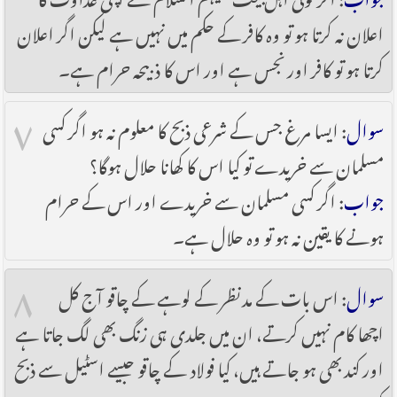
اعلان نہ کرتا ہو تو وہ کافر کے حکم میں نہیں ہے لیکن اگر اعلان
کرتا ہو تو کافر اور نجس ہے اور اس کا ذبیحہ حرام ہے۔
۷
سوال
: ایسا مرغ جس کے شرعی ذبح کا معلوم نہ ہو اگر کسی
مسلمان سے خریدے تو کیا اس کا کھانا حلال ہوگا؟
جواب
: اگر کسی مسلمان سے خریدے اور اس کے حرام
ہونے کا یقین نہ ہو تو وہ حلال ہے۔
۸
سوال
: اس بات کے مد نظر کے لوہے کے چاقو آج کل
اچھا کام نہیں کرتے، ان میں جلدی ہی زنگ بھی لگ جاتا ہے
اور کند بھی ہو جاتے ہیں، کیا فولاد کے چاقو جیسے اسٹیل سے ذبح