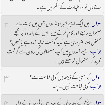
دیتے ہیں تو وہ طہارت کے حکم میں ہے۔
۲
سوال
: میں ایک ایسے شہر رہتا ہوں جس میں بہت سے
مسلمان رہتے اور کام کرتے ہیں، اس کے باوجود کیا مجھے
مطمئن ہونا ضروری ہے کہ یہ گوشت تذکیہ شدہ ہے یا نہیں؟
جواب
: ایسے شہروں میں آپ مسلمانوں کی دکان سے گوشت
خرید کر استعمال کر سکتے ہیں۔
۳
سوال
: کیا سنی کے ذبیحہ میں کوئی قباحت ہے؟
جواب
: کوئی قباحت نہیں ہے۔
۴
سوال
: ذبح کے بعد جانور کے بدن میں باقی رہ جانے والا