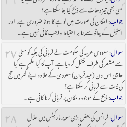
کسی بھی تیز دھات سے ذبح کیا جا سکتا ہے؟
جواب
: امکان کی صورت میں لوہے کا ہونا ضروری ہے، اور
اسٹیل کے چاقو سے بنا بر احتیاط واجب کافی نہیں ہے۔
۲۷
سوال
: سعودی عربیہ کی حکومت نے قربانی کی جگہ کو منی
سے مشعر کی طرف منتقل کر دیا ہے، آپ کا کیا حکم ہے کیا
حاجی اس دن (عید قربان) سعودی کے علاوہ اپنے گھر میں حج
کی نیت سے قربانی کر سکتا ہے؟
جواب
: ذبح کے موجودہ مکان پر قربانی کرنا کافی ہے۔
۲۸
سوال
: فرانس کی بعض بڑی سوپر مارکیٹس میں حلال