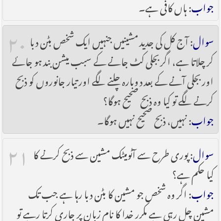
جواب
: ہاں کافی ہے۔
۲۰
سوال
: آج کل کی جدید مشینیں جنہیں ایک شخص بٹن دبا
کر چلاتا ہے، اگر بجلی کٹ جانے کے سبب میشن بند ہو جائے
اور بجلی آنے کے بعد دوبارہ چلنے لگے اور تیار جانوروں کو ذبح
کرنے لگے تو کیا وہ ذبح صحیح ہوگا؟
جواب
: نہیں، ذبح صحیح نہیں ہوگا۔
۲۱
سوال
: پوری طرح سے آٹومیٹک مشین سے ذبح کرنے کا
کیا حکم ہے؟
جواب
: اگر وہ شخص جو مشین کا بٹن دبا رہا ہے جب تک
مشین چل رہی ہے مکرر خدا کا نام زبان پر جاری کرتا رہے تو