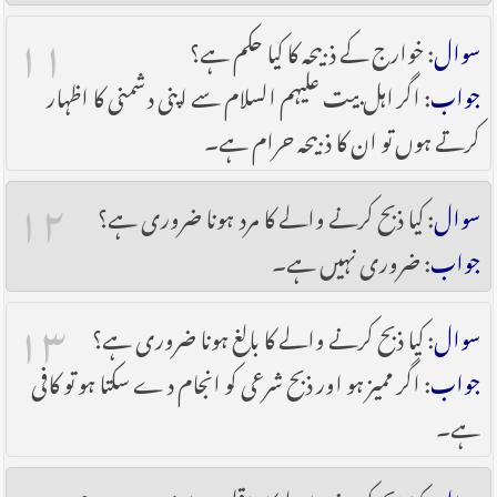
۱۱
سوال
: خوارج کے ذبیحہ کا کیا حکم ہے؟
جواب
: اگر اہل بیت علیہم السلام سے اپنی دشمنی کا اظہار
کرتے ہوں تو ان کا ذبیحہ حرام ہے۔
۱۲
سوال
: کیا ذبح کرنے والے کا مرد ہونا ضروری ہے؟
جواب
: ضروری نہیں ہے۔
۱۳
سوال
: کیا ذبح کرنے والے کا بالغ ہونا ضروری ہے؟
جواب
: اگر ممیز ہو اور ذبح شرعی کو انجام دے سکتا ہو تو کافی
ہے۔