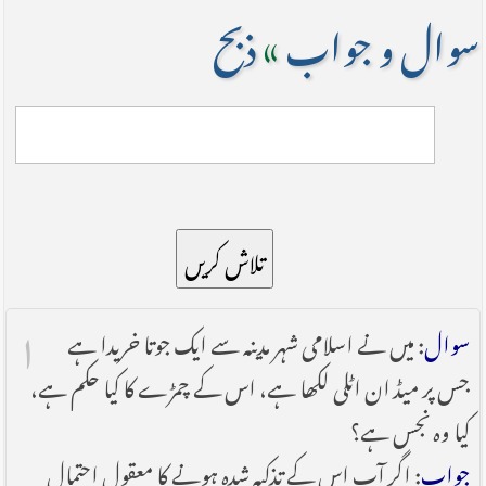
سوال و جواب
»
ذبح
تلاش کریں
۱
سوال
: میں نے اسلامی شہر مدینہ سے ایک جوتا خریدا ہے
جس پر میڈ ان اٹلی لکھا ہے، اس کے چمڑے کا کیا حکم ہے،
کیا وہ نجس ہے؟
جواب
: اگر آپ اس کے تذکیہ شدہ ہونے کا معقول احتمال