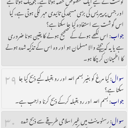
گوشت کے لیے ایک مخصوص حصہ ہوتا ہے، جو پیک ہوتا ہے
اور جس پر پیریس کی بڑی مسجد کی تائیدی مہر لگی ہوتی ہے، کیا
اس گوشت سے استفادہ کیا جا سکتا ہے؟
جواب
: اس لکھے ہوئے کے صحیح ہونے کا یقین ہونا ضروری
ہے یا یہ کہ بیچنے والا مسلمان ہو اور وہ اس کے تذکیہ شدہ ہونے
کا اطمینان کر چکا ہو۔
۲۹
سوال
: کیا مرغ کو بغیر بسم اللہ اور رو بقبلہ کیے ذبح کیا جا
سکتا ہے؟
جواب
: بسم اللہ اور رو بقبلہ کرکے ذبح کرنا واجب ہے۔
۳۰
سوال
: رسٹورینٹ میں غیر اسلامی طریقے سے ذبح شدہ