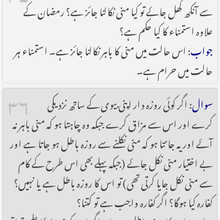
سے آنکھ کھل جائے تو کیا منی نکالنا جائز ہے؟ رمضان کے
علاوہ استمناء کا کیا حکم ہے؟
جواب
: اس حالت میں منی کا باہر نکالنا جائز ہے۔ استمناء ہر
حالت میں حرام ہے۔
۳۶
سوال
: اگر کوئی روزہ دار اپنی بیوی کے ساتھ نزدیکی
کرے اور اس سے مزاق کرے جبکہ وہ چاہتا ہو کہ منی باہر نہ
آئے اور یہ جانتا ہو کہ منی نکلنے سے روزہ باطل ہو جاتا ہے اور
بے اختیار منی نکل جائے (جبکہ پہلے بھی اس طرح کے کام
سے منی نکل جایا کرتی تھی) تو اس کا روزہ باطل ہے یا نہیں؟
کفارہ کیا ہوگا؟ اگر کفارہ واجب ہے تو کتنا؟