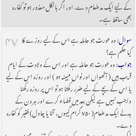
کے لیۓ ایک مد طعام دے، اور اگر بالکل معذور ہو تو کفارہ
بھی ساقط ہے۔
۴۷
سوال
: وہ عورت جو حاملہ ہے اس کے لیے روزے کا
کیا حکم ہے؟
جواب
: وہ عورت جو حاملہ ہے اور اس کے ولادت کے ایام
قریب ہیں ( آٹھواں اور نواں مہینہ ہو ) اور روزہ اس کے لیے
یا اس کے بچے کے لیے ضرر رکھتا ہو تو اس پر روزہ رکھنا
واجب نہیں ہے لیکن بعد میں قضاء کرے اور ہر دن کے
بدلے ایک مد طعام( ۷۵۰ گرام گیہوں، آٹا یا چاول) فقیر کو کفارہ
دے۔
لیکن وہ حاملہ عورت جس کے ولادت کے آخری مہینے نہ ہوں(