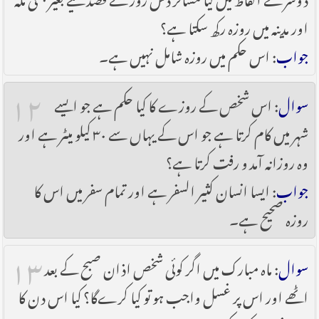
اور مدینہ میں روزہ رکھ سکتا ہے؟
جواب
: اس حکم میں روزہ شامل نہیں ہے۔
۱۲
سوال
: اس شخص کے روزے کا کیا حکم ہے جو ایسے
شہر میں کام کرتا ہے جو اس کے یہاں سے ۳۰ کیلو میٹر ہے اور
وہ روزانہ آمد و رفت کرتا ہے؟
جواب
: ایسا انسان کثیر السفر ہے اور تمام سفر میں اس کا
روزہ صحیح ہے۔
۱۳
سوال
: ماہ مبارک میں اگر کوئی شخص اذان صبح کے بعد
اٹھے اور اس پر غسل واجب ہو تو کیا کرےگا؟ کیا اس دن کا