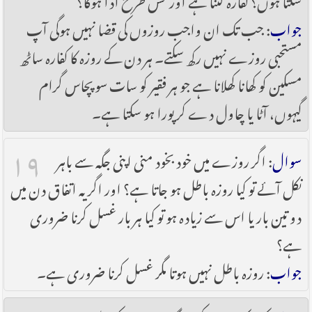
جواب
: جب تک ان واجب روزوں کی قضا نہیں ہوگی آپ
مستحبی روزے نہیں رکھ سکتے۔ ہر دن کے روزہ کا کفارہ ساٹھ
مسکین کو کھانا کھلانا ہے جو ہر فقیر کو سات سو پچاس گرام
گیہوں، آٹا یا چاول دے کر پورا ہو سکتا ہے۔
۱۹
سوال
: اگر روزے میں خود بخود منی اپنی جگہ سے باہر
نکل آئے تو کیا روزہ باطل ہو جاتا ہے؟ اور اگر یہ اتفاق دن میں
دو تین بار یا اس سے زیادہ ہو تو کیا ہر بار غسل کرنا ضروری
ہے؟
جواب
: روزہ باطل نہیں ہوتا مگر غسل کرنا ضروری ہے۔