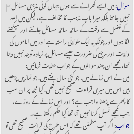
۲
سوال
: میں ایسے گھرانے سے ہوں جہاں کوئی مذہبی مسائل
نہیں جانتا بلکہ میرا باپ مذہب کا مخالف ہے، لیکن میں اللہ
کے فضل سے وقت کے ساتھ ساتھ مسائل جاننے اور سیکھنے
لگا ہوں اور چونکہ یہ ایک طولانی راستہ ہے اور میں اماموں کی
ولایت اور مرجع کی ضرورت جیسے مسائل پر زیادہ توجہ نہیں دیتا
تھا، مجھے ان چند سوالوں کے جواب عنایت فرمائیں:
میں نے اس زمانے میں، جو کئی سال بنتے ہیں، جو نمازیں پڑھیں
ہیں اس میں میری قراءت صحیح نہیں تھی، کیا مجھ پر ان سب
کا پھر سے پڑھنا واجب ہے؟ اور اس زمانے کے روزے،
جب مجھے غسل کرنا نہیں آتا تھا کیا حکم رکھتا ہے۔
جواب
: اگر آپ مطمئن تھے کہ اس طرح کی قرائت صحیح تھی تو