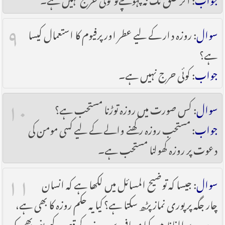
۹
سوال
: روزہ دار کے لیے عطر اور پرفیوم کا استعمال کیسا
ہے؟
جواب
: کوئی حرج نہیں ہے۔
۱۰
سوال
: کس صورت میں روزہ توڑنا مستحب ہے؟
جواب
: مستحب روزہ رکھنے والے کے لیے کسی مومن کی
دعوت پر روزہ کھولنا مستحب ہے۔
۱۱
سوال
: جیسا کہ توضیح المسائل میں لکھا ہے کہ انسان
چار جگہ پر پوری نماز پڑھ سکتا ہے؟ کیا یہ حکم روزہ کا بھی ہے،
دوسرے الفاظ میں کیا مسافر دس روز کے قصد کیے بغیر بھی مکہ