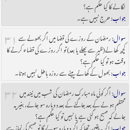
لگانے کا کیا حکم ہے؟
جواب
: حرج نہیں ہے۔
۳۱
سوال
: رمضان کے روزے کی قضا میں اگر بھولے سے
کچھ کھا لے(ظہر سے پھلے یا بعد) تو اگر روزے کی قضاء کرنے کا
وقت ہو تو کیا حکم ہے؟
جواب
: بھول کے کھانے پینے سے روزہ باطل نہیں ہوتا۔
۳۲
سوال
: اگر کوئی ماہ مبارک رمضان کی شب میں نیند میں
محتلم ہو نے کے بعد جاگنے کے بعد دوبارہ سو جائے، بغیر یہ
جانے کہ صبح ہو گئی ہے یا نہیں تو کیا حکم ہے؟
جواب
: اگر یہ یقین تھا کہ اگر دوبارہ سوئے گا تو صبح کی نماز سے