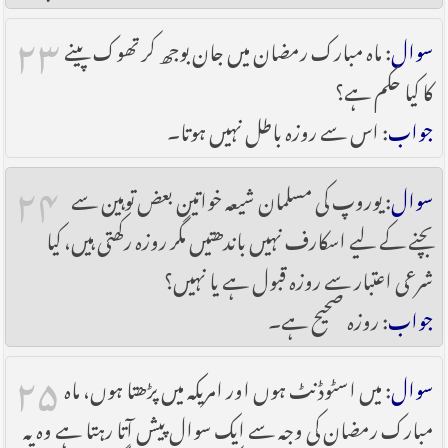
۲۳
سوال
: ماہ مبارک رمضان میں جان بوجھ کر تھوک پینے
کا کیا حکم ہے؟
جواب
: اس سے روزہ باطل نہیں ہوتا۔
۲۴
سوال
: یوروپ کی مسلمان شیعہ خواتین بعض توہین سے
بچنے کے لیے اسکارف نہیں باندھتیں مگر روزہ رکھتی ہیں، کیا
شرعی اعتبار سے روزہ قبول ہے یا نہیں؟
جواب
: روزہ صحیح ہے۔
۲۵
سوال
: میں اسٹوڈنٹ ہوں اور امریکہ میں پڑھتا ہوں، ماہ
مبارک رمضان کی وجہ سے ایک سوال پیش آتا رہتا ہے وہ یہ