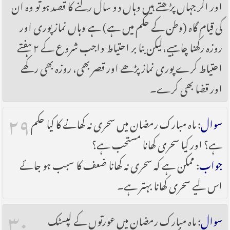
اور اگر جہاں پڑھتے ہیں وہاں دو سال رکنے کا قصد ہو تو وہ ان
کی قیام گاہ (وطن کے حکم میں ہے) ہے وہاں نماز پوری اور
روزہ رکھنا چاہیے،لیکن بنا بر احتیاط واجب شروع کے ۲ ہفتے
احتیاط کرے پوری نماز پڑھے اور قصر بھی، روزہ بھی رکھے
اور قضا بھی کرے۔
۲۹
سوال
: ماہ مبارک رمضان میں سحری نہ کھانے کا کیا حکم
ہے؟ اور کیا سحری کھانا مستحب ہے؟
جواب
: ممکن ہے کہ سحری نہ کھانا ضعف کا سبب ہو جائے
اس لیے سحری کھانا بہتر ہے۔
۳۰
سوال
: ماہ مبارک رمضان میں عورتوں کے لپسٹک