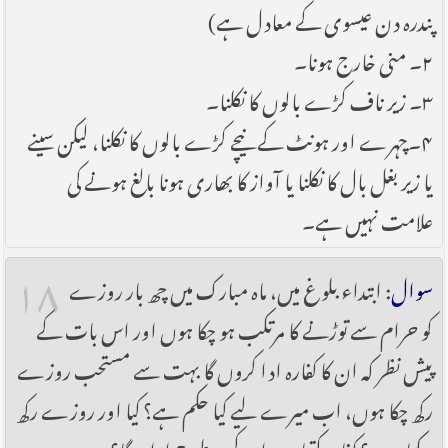
پندرہ دن عیسوی کے معادل ہے)
۲۔ منی خارج ہونا۔
۳۔ زیر ناف کڑے بالوں کا نکلنا۔
۴۔چہرے اور ہونٹ کے نیچے کڑے بالوں کا نکلنا، لیکن سینے
یا زیر بغل بال کا نکلنا یا آواز کا بھاری ہونا بالغ ہونے کی
علامت نہیں ہے۔
۱۸
سوال
: ابتداء بلوغ میں، ماہ مبارک میں چھ بار روزے
کو حرام سے توڑنے کا مرتکب ہو چکا ہوں اور اس بات کے
پیش نظر کہ ان کا کفارہ ادا کروں گا بہت سے مستحب روزے
رکھ چکا ہوں، اب میرے لیے کیا حکم ہے؟ کیا اور روزے رکھ
سکتا ہوں؟ کفارہ کتنا ہے اور کس طرح ادا ہوگا؟