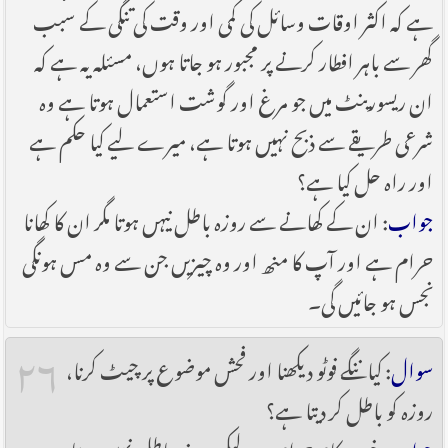
ہے کہ اکثر اوقات وسائل کی کمی اور وقت کی تنگی کے سبب
گھر سے باہر افطار کرنے پر مجبور ہو جاتا ہوں، مسئلہ یہ ہے کہ
ان ریسورینٹ میں جو مرغ اور گوشت استعمال ہوتا ہے وہ
شرعی طریقے سے ذبح نہیں ہوتا ہے، میرے لیے کیا حکم ہے
اور راہ حل کیا ہے؟
جواب
: ان کے کھانے سے روزہ باطل نیہں ہوتا مگر ان کا کھانا
حرام ہے اور آپ کا منھ اور وہ چیزیں جن سے وہ مس ہونگی
نجس ہو جائیں گی۔
۲۶
سوال
: کیا ننگے فوٹو دیکھنا اور فحش موضوع پر چیٹ کرنا،
روزہ کو باطل کر دیتا ہے؟
جواب
: خود یہ کام حرام ہے لیکن روزہ باطل نہیں ہوتا۔