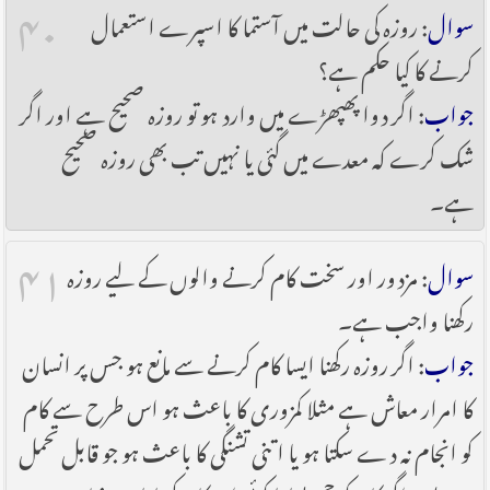
۴۰
سوال
: روزہ کی حالت میں آستما کا اسپرے استعمال
کرنے کا کیا حکم ہے؟
جواب
: اگر دوا پھپھڑے میں وارد ہو تو روزہ صحیح ہے اور اگر
شک کرے کہ معدے میں گئی یا نہیں تب بھی روزہ صحیح
ہے۔
۴۱
سوال
: مزدور اور سخت کام کرنے والوں کے لیے روزہ
رکھنا واجب ہے۔
جواب
: اگر روزہ رکھنا ایسا کام کرنے سے مانع ہو جس پر انسان
کا امرار معاش ہے مثلا کمزوری کا باعث ہو اس طرح سے کام
کو انجام نہ دے سکتا ہو یا اتنی تشنگی کا باعث ہو جو قابل تحمل