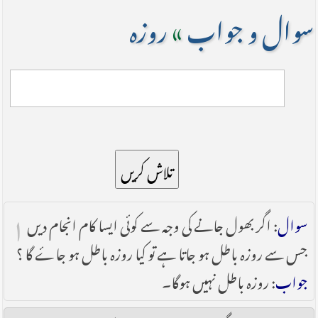
سوال و جواب
»
روزہ
تلاش کریں
۱
سوال
: اگر بھول جانے کی وجہ سے کوئی ایسا کام انجام دیں
جس سے روزہ باطل ہو جاتا ہے تو کیا روزہ باطل ہو جاۓ گا ؟
جواب
: روزہ باطل نہیں ہوگا۔