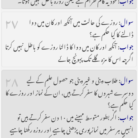
۲۷
سوال
: روزے کی حالت میں آنکھ اور کان میں دوا
ڈالنے کا کیا حکم ہے؟
جواب
: آنکھ اور کان میں دوا کا ڈالنا روزے کو باطل نہیں کرتا
اگرچہ اس کا مزہ گلے تک پہونچ جائے
۲۸
سوال
: طلاب دینی و غیر دینی جو حصول علم کے لیے
دوسرے شہروں کا سفر کرتے ہیں، ان کے نماز اور روزے کا
کیا حکم ہے؟
جواب
: اگر بطور متوسط مہینے میں ۱۰ دن سفر کرتے ہیں تو
انہیں ہر سفر میں نماز پوری پڑھنی چاہیے اور روزہ رکھنا چاہیے