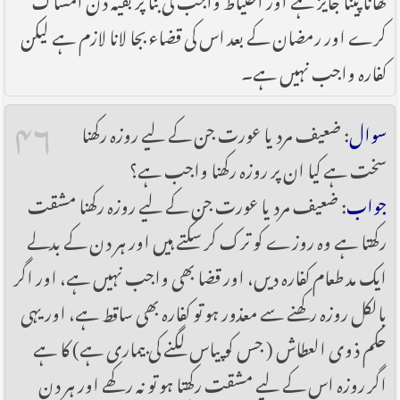
کرے اور رمضان کے بعد اس کی قضاء بجا لانا لازم ہے لیکن
کفارہ واجب نہیں ہے۔
۴۶
سوال
: ضعیف مرد یا عورت جن کے لیے روزہ رکھنا
سخت ہے کیا ان پر روزہ رکھنا واجب ہے؟
جواب
: ضعیف مرد یا عورت جن کے لیے روزہ رکھنا مشقت
رکھتا ہے وہ روزے کو ترک کر سکتے ہیں اور ہر دن کے بدلے
ایک مد طعام کفارہ دیں، اور قضا بھی واجب نہیں ہے، اور اگر
بالکل روزہ رکھنے سے معذور ہو تو کفارہ بھی ساقط ہے، اور یہی
حکم ذوی العطاش ( جس کو پیاس لگنے کی بیماری ہے) کا ہے
اگر روزہ اس کے لیے مشقت رکھتا ہو تو نہ رکھے اور ہر دن