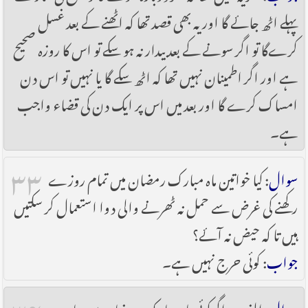
پہلے اٹھ جائے گا اور یہ بھی قصد تھا کہ اٹھنے کے بعد غسل
کرےگا تو اگر سونے کے بعد بیدار نہ ہو سکے تو اس کا روزہ صحیح
ہے اور اگر اطمینان نہیں تھا کہ اٹھ سکے گا یا نہیں تو اس دن
امساک کرے گا اور بعد میں اس پر ایک دن کی قضاء واجب
ہے۔
۳۳
سوال
: کیا خواتین ماہ مبارک رمضان میں تمام روزے
رکھنے کی غرض سے حمل نہ ٹھرنے والی دوا استعمال کر سکتیں
ہیں تا کہ حیض نہ آئے؟
جواب
: کوئی حرج نہیں ہے۔
۳۴
سوال
: الف۔ اگرکوئی ماہ مبارک رمضان میں جان