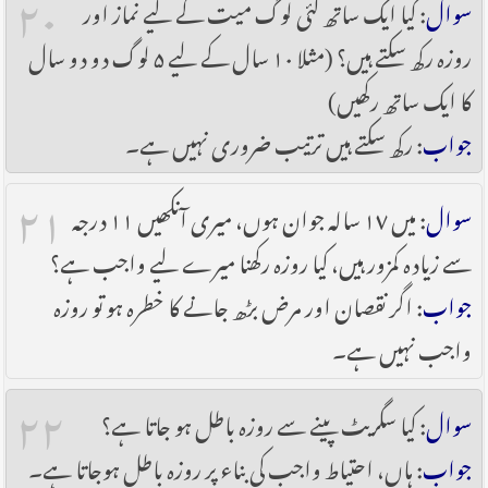
۲۰
سوال
: کیا ایک ساتھ کئی لوگ میت کے لیے نماز اور
روزہ رکھ سکتے ہیں؟ (مثلا ۱۰ سال کے لیے ۵ لوگ دو دو سال
کا ایک ساتھ رکھیں)
جواب
: رکھ سکتے ہیں ترتیب ضروری نہیں ہے۔
۲۱
سوال
: میں ۱۷ سالہ جوان ہوں، میری آنکھیں ۱۱ درجہ
سے زیادہ کمزور ہیں، کیا روزہ رکھنا میرے لیے واجب ہے؟
جواب
: اگر نقصان اور مرض بڑھ جانے کا خطرہ ہو تو روزہ
واجب نہیں ہے۔
۲۲
سوال
: کیا سگریٹ پینے سے روزہ باطل ہو جاتا ہے؟
جواب
: ہاں، احتیاط واجب کی بناء پر روزہ باطل ہوجاتا ہے۔