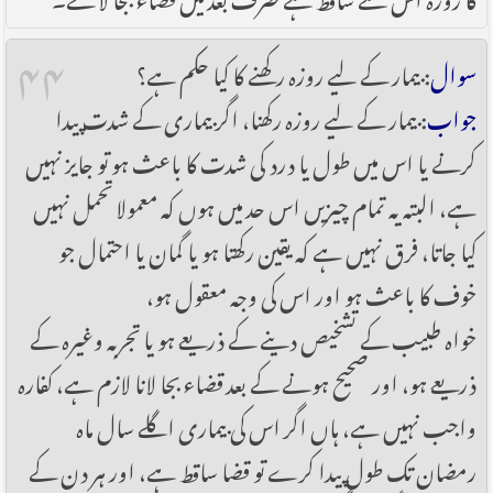
۴۴
سوال
: بیمار کے لیے روزہ رکھنے کا کیا حکم ہے؟
جواب
: بیمار کے لیے روزہ رکھنا، اگر بیماری کے شدت پیدا
کرنے یا اس میں طول یا درد کی شدت کا باعث ہو تو جایز نہیں
ہے، البتہ یہ تمام چیزیں اس حد میں ہوں کہ معمولا تحمل نہیں
کیا جاتا، فرق نہیں ہے کہ یقین رکھتا ہو یا گمان یا احتمال جو
خوف کا باعث ہو اور اس کی وجہ معقول ہو،
خواہ طبیب کے تشخیص دینے کے ذریعے ہو یا تجربہ وغیرہ کے
ذریعے ہو، اور صحیح ہونے کے بعد قضاء بجا لانا لازم ہے، کفارہ
واجب نہیں ہے، ہاں اگر اس کی بیماری اگلے سال ماہ
رمضان تک طول پیدا کرے تو قضا ساقط ہے، اور ہر دن کے