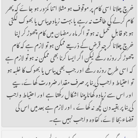
خرچ چلانا اسی کام پر موقوف ہو مثلا اتنا کمزور ہو جاۓ کہ پھر
کام کرنے کی طاقت نہ رہے یا بہت زیادہ پیاس یا بھوک لگتی
ہو جو قابل تحمل نہ ہو تو اگر ماہ رمضان میں کام چھو‏ڑ کر اپنا
خرچ چلانا گر چہ قرض کے ذریعے ممکن ہو تو لازم ہے کہ کام
چھوڑ کر روزہ رکھے لیکن اگر ایسا کرنا بھی ممکن نہ ہو تو لازم ہے
کہ اسی طرح روزہ رکھے اور جب بھی پیاس یا بھوک کا غلبہ ہو
تو احتیاط واجب کی بنا پر صرف مقدار ضرورت کھاۓ، پیے
اور اس سے زیادہ کھانا پینا اشکال رکھتا ہے اور احتیاط واجب
کی بنا پر بقیہ دن کچھ نہ کھاۓ ، اور لازم ہے بعد میں اس کی
قضاء بجا لاۓ، کفاوہ واجب نہیں ہے۔