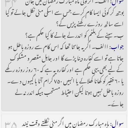
بوجھ کر کوئی ایسا کام کرے جس سے اسکی منی نکل جائے تو کیا
اسے ساٹھ روزے رکھنے پڑیں گے؟
ب۔ سینے کے بلغم کو اندر لے جانے کا کیا حکم ہے؟
جواب
: االف۔ اگر یہ جانتا تھا کہ اس کام سے روزہ باطل ہو
جاتا ہے تو اسے کفارہ دینا پڑے گا اور جاہل مقصر و مشکوک
کے لیے بھی یہی حکم ہے اور کفارہ یہ ہے کہ ۶۰ روز روزہ رکھے
یا ۶۰ فقیر کو کھانا کھلائے یا انہیں ۷۵۰ گرام آٹا ہا گیہوں دے۔
روزہ باطل نہیں ہوتا لیکن احتیاط مستحب ہیکہ اندر نہ لے
جاۓ۔
۳۵
سوال
: ماہ مبارک رمضان میں اگر منی نکلتے وقت نیند