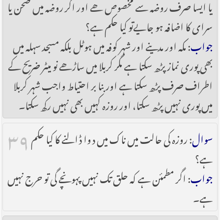
یا ایسا صرف روضہ سے مخصوص ھے اور اگر روضہ میں صحن یا
سرای کا اضافہ ہو جایےتو کیا حکم ہے؟
جواب
: مکہ اور مدینے اور شہر کوفہ میں ہوٹل بلکہ مسجد سہلہ میں
بھی پوری نماز پڑھ سکتا ہے مگر کربلا میں ساڑھے نو میٹر ضریح کے
اطراف صرف پڑھ سکتا ہے اور بنا بر احتیاط واجب شہر کربلا
میں پوری نہیں پڑھ سکتا، اور روزہ کہیں بھی نہیں رکھ سکتا۔
۳۹
سوال
: روزہ کی حالت میں ناک میں دوا ڈالنے کا کیا حکم
ہے؟
جواب
: اگر مطمئن ہے کہ حلق تک نہیں پہونچے گی تو حرج نہیں
ہے۔