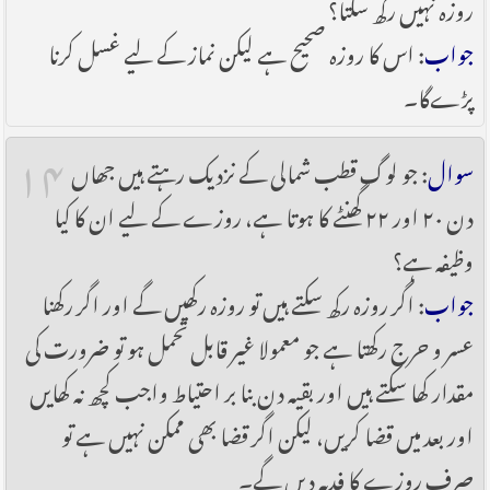
روزہ نہیں رکھ سکتا؟
جواب
: اس کا روزہ صحیح ہے لیکن نماز کے لیے غسل کرنا
پڑےگا۔
۱۴
سوال
: جو لوگ قطب شمالی کے نزدیک رہتے ہیں جھاں
دن ۲۰ اور ۲۲ گھنٹے کا ہوتا ہے، روزے کے لیے ان کا کیا
وظیفہ ہے؟
جواب
: اگر روزہ رکھ سکتے ہیں تو روزہ رکھیں گے اور اگر رکھنا
عسر و حرج رکھتا ہے جو معمولا غیر قابل تحمل ہو تو ضرورت کی
مقدار کھا سکتے ہیں اور بقیہ دن بنا بر احتیاط واجب کچھ نہ کھایں
اور بعد میں قضا کریں، لیکن اگر قضا بھی ممکن نہیں ہے تو
صرف روزے کا فدیہ دیں گے۔