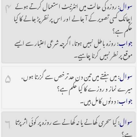
۴
سوال
: روزہ کی حالت میں انٹرنیٹ استعمال کرتے ہوئے
اچانک کسی تصویر کے آ جانے اور اس پر نظر پڑ جانے کا کیا
حکم ہے؟
جواب
: روزہ باطل نہیں ہوتا، اگرچہ شرعی اعتبار سے ایسے
موقع پر نطر نہیں کرنا چاہیے۔
۵
سوال
: میں ہفتے میں تین دن حد ترخص سے گزرتا ہوں،
میرے نماز و روزے کا کیا حکم ہے؟
جواب
: دونوں کامل ہیں۔
۶
سوال
: کیا سحری کھانے یا نہ کھانے سے روزہ پر کوئی اثر پڑتا
ہے؟