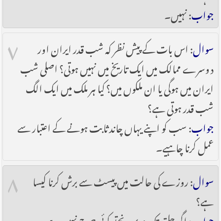
جواب
: نہیں۔
۷
سوال
: اس بات کے پیش نظر کہ شب قدر ایران اور
دوسرے ممالک میں ایک تاریخ میں نہیں ہوتی؟ اصلی شب
ایران میں ہوگی یا ان ملکوں میں؟ کیا ہر ملک میں ایک الگ
شب قدر ہوتی ہے؟
جواب
: سب کو اپنے یہاں چاند ثابت ہونے کے اعتبار سے
عمل کرنا چاہیے۔
۸
سوال
: روزے کی حالت میں پیسٹ سے برش کرنا کیسا
ہے؟
جواب
: اگر حلق تک نہ پہونچےتو کوئی حرج نہیں ہے۔