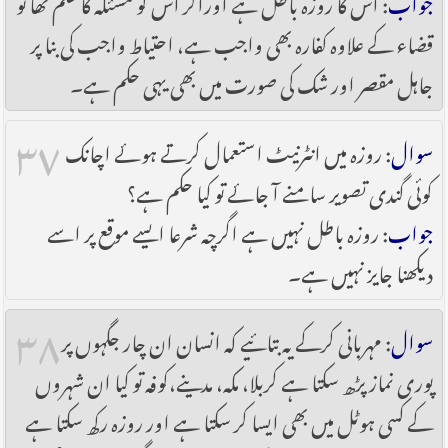
جواب
: اس کا روزہ باطل ہے اوراگر اس کو مسئلہ کا علم تھا تو
قضاء کے علاوہ کفارہ بھی واجب ہے، احتیاط واجب کی بنا پر
جاہل مقصر اور شک کی صورت میں بھی یہی حکم ہے۔
۳۷
سوال
: روزہ میں انٹرنیٹ استعمال کرتے ہوئے اچانک
کوئی گندی تصویر سامنے آ جائے تو کیا حکم ہے؟
جواب
: روزہ باطل نہیں ہے اگرچہ شرعا ایسے موقع پر اسے
دیکھنا جایز نہیں ہے۔
۳۸
سوال
: مہربانی کرکے یہ بتائیے کہ انسان ان چار جگہوں پر
پوری نماز پڑھ سکتا ہے کربلا، مکہ، مدینے،کوفہ تو کیا ان شہروں
کے کسی ہوٹل میں بھی ایسا کر سکتا ہے اور روزہ رکھ سکتا ہے