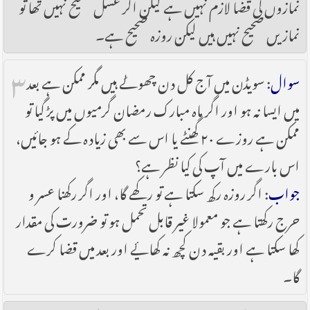
نمازوں کی قضا لازم نہیں ہے لیکن اگر غسل صحیح نہیں تھا تو
نماز یں صحیح نہیں ہیں لیکن روزہ صحیح ہے۔
۳
سوال
: سویڈن میں آج کل دن چھوٹے ہیں مگر ممکن ہے بعد
میں ایسا نہ ہو اور اگر ماہ مبارک رمضان گرمیوں میں پڑ گیا تو
ممکن ہے روزے ۲۰ گھنٹے یا اس سے بھی زیادہ کے ہو جائیں،
اس بارے میں آپ کی کیا نظر ہے؟
جواب
: اگر روزہ رکھ سکتا ہے تو رکھے گا، اور اگر رکھنا عسر و
حرج رکھتا ہے جو معمولا غیر قابل تحمل ہو تو ضرورت کی مقدار
کھا سکتا ہے اور بقیہ دن کچھ نہ کھایٔے اور بعد میں قضا کرے
گا۔