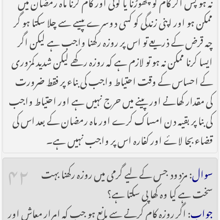
نہ ہو پس اگر کام کو چھوڑنا یا کوئی اور کام کرنا ماہ رمضان میں
ممکن ہو اور اپنی زندگی کو کسی دوسرے پیسے سے چلا سکتا ہو گر
چہ قرض کے ذریعے تو اس پر روزہ رکھنا واجب ہے لیکن اگر
ایسا کرنا ممکن نہ ہو تو لازم ہے کہ روزہ رکھے لیکن شدید کمزوری
کے احساس کے وقت احتیاط واجب کی بناء پر فقط ضرورت
کی مقدار کھانے اور پینے میں حرج نہیں ہے اور احتیاط واجب
کی بنا پر بقیہ دن امساک کرے اور ماہ رمضان کے بعد اس کی
قضاء بجا لاۓ اور کفارہ اس پر واجب نہیں ہے۔
۴۲
سوال
: مزدود جس کے لیے گرمی میں روزہ رکھنا بہت
سخت ہے کیا وہ کھا پی سکتا ہے؟
جواب
: اگر روزہ کام کرنے سے مانع ہو جب کہ امرار معاش اور