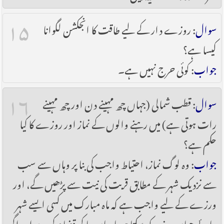
۱۵
سوال
: روزے دار کے لیے طاقت کا انجکشن لگوانا
کیسا ہے؟
جواب
: کوئی حرج نہیں ہے۔
۱۶
سوال
: قطب شمالی (جہاں چھ مہینے دن اور چھ مہینے
رات ہوتی ہے) میں رہنے والوں کے نماز اور روزے کا کیا
حکم ہے؟
جواب
: وہ لوگ نماز، احتیاط واجب کی بنا پر وہاں سے سب
سے نزدیک شہر کے مطابق قربت کی نیت سے پڑھیں گے، اور
ورزے کے لیے واجب ہے کہ ماہ مبارک میں کسی ایسے شہر
جائے جہاں روزہ رکھ سکتا ہو یا وہاں جا کر قضاء کرے اور اگر