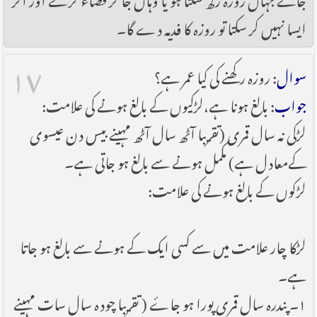
ایسا نہیں کر سکتا تو روزہ کا فدیہ دے گا۔
۱۷
سوال
: روزہ رکھنے کی کیا عمر ہے؟
جواب
: بالغ ہونا ہے،لڑکیوں کے بالغ ہونے کی علامت:
لڑکی نہ سال قمری (تقریبا آٹھ سال آٹھ مہینے بیس دن عیسوی
کےمعادل ہے) مکمل ہونے سے بالغ ہو جاتی ہے۔
لڑکوں کے بالغ ہونے کی علامت:
لڑکا چار علامت میں سے کسی ایک کے ہونے سے بالغ ہو جاتا
ہے۔
۱۔ پندرہ سال قمری پورا ہو جاۓ ( تقریبا چودہ سال سات مہینے