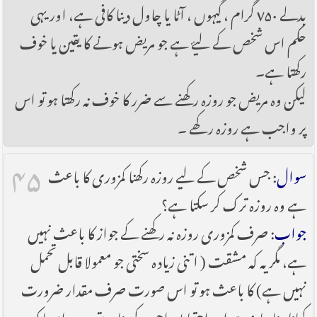
بدلے ۷۵۰ گرام ، گیہوں ، آٹا یا چاول دینا کافی ہے، اور یہی
حکم اس شخص کے لیۓ ہے جو مریض ہونے کا یقین یا خوف
رکھتا ہے۔
لیکن وہ مریض جو روزہ رکھنے سے ضرر کا خوف نہ رکھتا ہو تو اس
پر واجب ہے روزہ رکھے ۔
۴۵
سوال
: جس شخص کے لیے روزہ رکھنا کمزوری کا باعث
ہے وہ روزہ ترک کر سکتا ہے؟
جواب
: صرف کمزوری روزہ نہ رکھنے کے جواز کا باعث نہیں
ہے، مگر یہ کہ مشقت ( اتنی زیادہ سختی جو معمولا قابل تحمل
نہیں ہے) کا باعث ہو تو اس صورت صرف مقدار ضرورت
کھانا پینا جایز ہے اور احتیاط واجب کی بنا پر بقیہ دن امساک