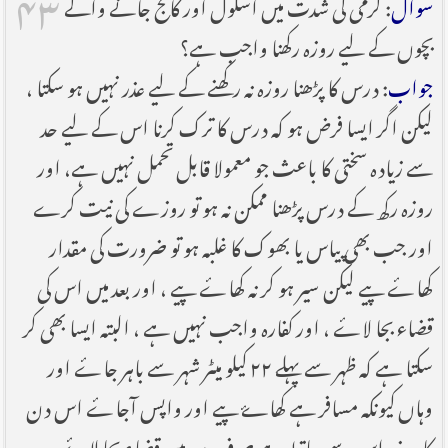
۴۳
سوال
: گرمی کی شدت میں اسکول اور کالج جانے والے
بچوں کے لیے روزہ رکھنا واجب ہے؟
جواب
: درس کا پڑھنا روزہ نہ رکھنے کے لیے عذر نہیں ہو سکتا ،
لیکن اگر ایسا فرض ہو کہ درس کا ترک کرنا اس کے لیے حد
سے زیادہ سختی کا باعث جو معمولا قابل تحمل نہیں ہے، اور
روزہ رکھ کے درس پڑھنا ممکن نہ ہو تو روزے کی نیت کرے
اور جب بھی پیاس یا بھوک کا غلبہ ہو تو ضرورت کی مقدار
کھاۓ پیے لیکن سیر ہو کر نہ کھاۓ پیے ، اور بعد میں اس کی
قضاء بجا لاۓ ، اور کفارہ واجب نہیں ہے ، البتہ ایسا بھی کر
سکتا ہے کہ ظہر سے پہلے ۲۲ کیلو میٹر شہر سے باہر جاۓ اور
وہاں کیونکہ مسافر ہے کھا‍ۓ پیے اور واپس آجاۓ اس دن
کا روزہ اس سے ساقط ہے صرف بعد میں قضاء بجا لاۓ۔